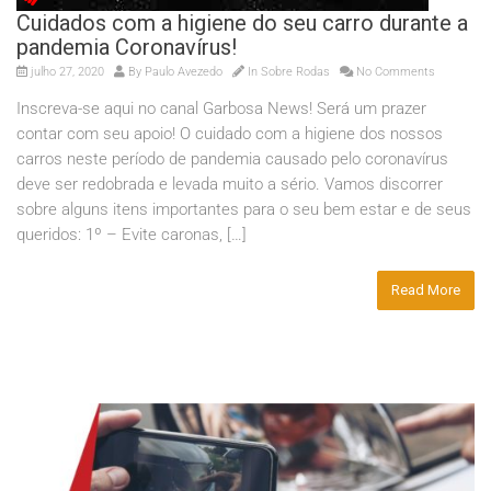
Cuidados com a higiene do seu carro durante a
pandemia Coronavírus!
julho 27, 2020
By
Paulo Avezedo
In
Sobre Rodas
No Comments
Inscreva-se aqui no canal Garbosa News! Será um prazer
contar com seu apoio! O cuidado com a higiene dos nossos
carros neste período de pandemia causado pelo coronavírus
deve ser redobrada e levada muito a sério. Vamos discorrer
sobre alguns itens importantes para o seu bem estar e de seus
queridos: 1º – Evite caronas, […]
Read More