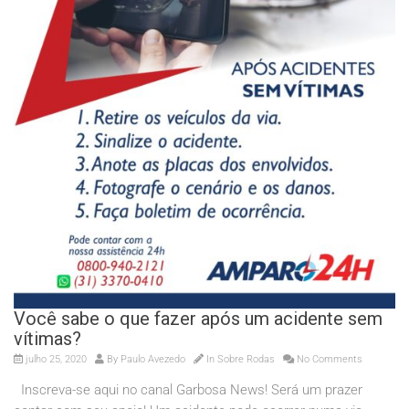
Você sabe o que fazer após um acidente sem
vítimas?
julho 25, 2020
By
Paulo Avezedo
In
Sobre Rodas
No Comments
Inscreva-se aqui no canal Garbosa News! Será um prazer