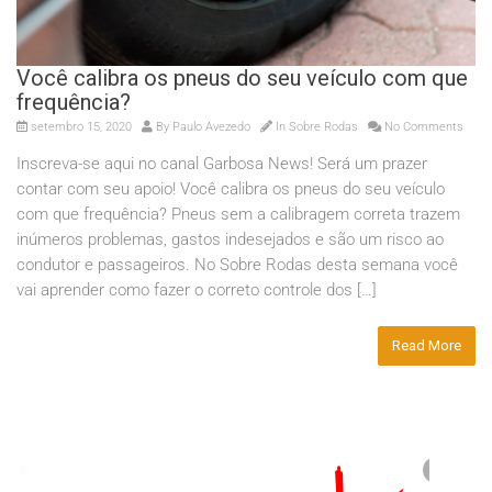
Você calibra os pneus do seu veículo com que
frequência?
setembro 15, 2020
By
Paulo Avezedo
In
Sobre Rodas
No Comments
Inscreva-se aqui no canal Garbosa News! Será um prazer
contar com seu apoio! Você calibra os pneus do seu veículo
com que frequência? Pneus sem a calibragem correta trazem
inúmeros problemas, gastos indesejados e são um risco ao
condutor e passageiros. No Sobre Rodas desta semana você
vai aprender como fazer o correto controle dos […]
Read More