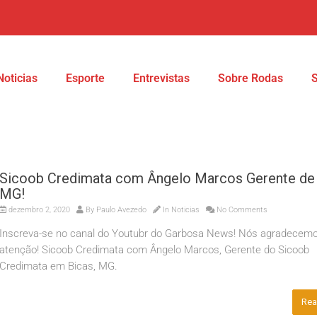
Noticias
Esporte
Entrevistas
Sobre Rodas
Sicoob Credimata com Ângelo Marcos Gerente de
MG!
dezembro 2, 2020
By
Paulo Avezedo
In
Noticias
No Comments
Inscreva-se no canal do Youtubr do Garbosa News! Nós agradecemo
atenção! Sicoob Credimata com Ângelo Marcos, Gerente do Sicoob
Credimata em Bicas, MG.
Rea