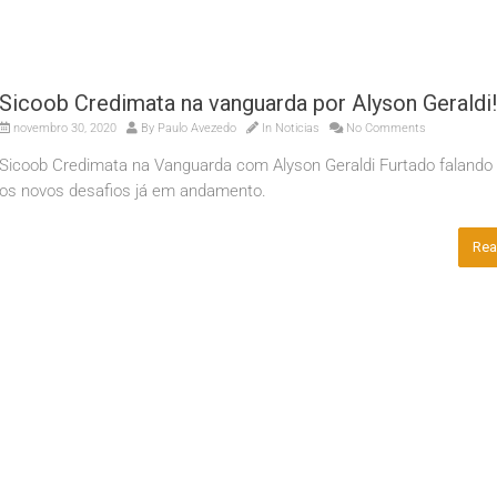
Sicoob Credimata na vanguarda por Alyson Geraldi!
novembro 30, 2020
By
Paulo Avezedo
In
Noticias
No Comments
Sicoob Credimata na Vanguarda com Alyson Geraldi Furtado falando
os novos desafios já em andamento.
Rea