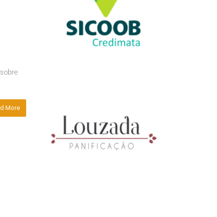
 sobre
d More