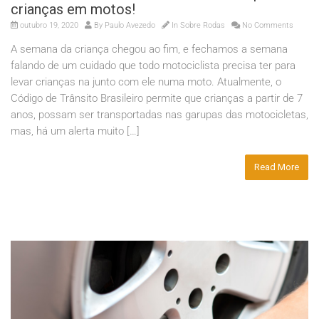
crianças em motos!
outubro 19, 2020
By
Paulo Avezedo
In
Sobre Rodas
No Comments
A semana da criança chegou ao fim, e fechamos a semana
falando de um cuidado que todo motociclista precisa ter para
levar crianças na junto com ele numa moto. Atualmente, o
Código de Trânsito Brasileiro permite que crianças a partir de 7
anos, possam ser transportadas nas garupas das motocicletas,
mas, há um alerta muito […]
Read More