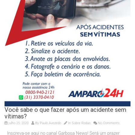
Você sabe o que fazer após um acidente sem
vítimas?
julho 25, 2020
By
Paulo Avezedo
In
Sobre Rodas
No Comments
Inscreva-se aqui no canal Garbosa News! Será um prazer