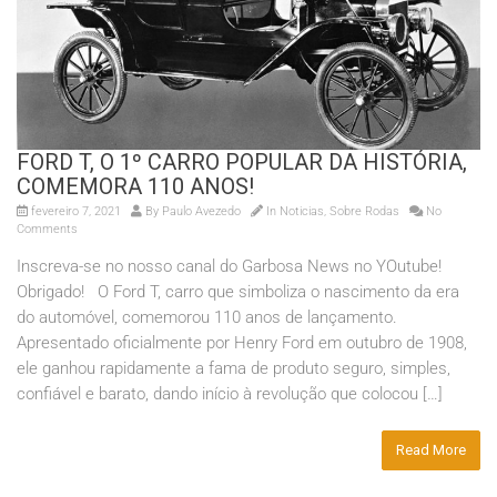
FORD T, O 1º CARRO POPULAR DA HISTÓRIA,
COMEMORA 110 ANOS!
fevereiro 7, 2021
By
Paulo Avezedo
In
Noticias
,
Sobre Rodas
No
Comments
Inscreva-se no nosso canal do Garbosa News no YOutube!
Obrigado! O Ford T, carro que simboliza o nascimento da era
do automóvel, comemorou 110 anos de lançamento.
Apresentado oficialmente por Henry Ford em outubro de 1908,
ele ganhou rapidamente a fama de produto seguro, simples,
confiável e barato, dando início à revolução que colocou […]
Read More