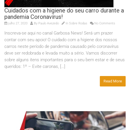
Cuidados com a higiene do seu carro durante a
pandemia Coronavírus!
julho 27, 2020
By
Paulo Avezedo
In
Sobre Rodas
No Comments
Inscreva-se aqui no canal Garbosa News! Será um prazer
contar com seu apoio! O cuidado com a higiene dos nossos
carros neste período de pandemia causado pelo coronavírus
deve ser redobrada e levada muito a sério. Vamos discorrer
sobre alguns itens importantes para o seu bem estar e de seus
queridos: 1º – Evite caronas, […]
Read More