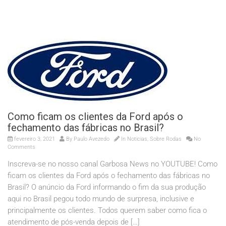
Como ficam os clientes da Ford após o
fechamento das fábricas no Brasil?
fevereiro 3, 2021
By
Paulo Avezedo
In
Noticias
,
Sobre Rodas
No
Comments
Inscreva-se no nosso canal Garbosa News no YOUTUBE! Como
ficam os clientes da Ford após o fechamento das fábricas no
Brasil? O anúncio da Ford informando o fim da sua produção
aqui no Brasil pegou todo mundo de surpresa, inclusive e
principalmente os clientes. Todos querem saber como fica o
atendimento de pós-venda depois de […]