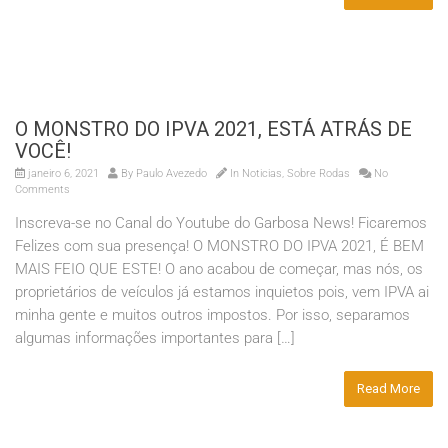
O MONSTRO DO IPVA 2021, ESTÁ ATRÁS DE
VOCÊ!
janeiro 6, 2021
By
Paulo Avezedo
In
Noticias
,
Sobre Rodas
No
Comments
Inscreva-se no Canal do Youtube do Garbosa News! Ficaremos
Felizes com sua presença! O MONSTRO DO IPVA 2021, É BEM
MAIS FEIO QUE ESTE! O ano acabou de começar, mas nós, os
proprietários de veículos já estamos inquietos pois, vem IPVA ai
minha gente e muitos outros impostos. Por isso, separamos
algumas informações importantes para […]
Read More