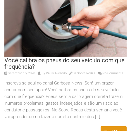
Você calibra os pneus do seu veículo com que
frequência?
setembro 15, 2020
By
Paulo Avezedo
In
Sobre Rodas
No Comments
Inscreva-se aqui no canal Garbosa News! Será um prazer
contar com seu apoio! Você calibra os pneus do seu veículo
com que frequência? Pneus sem a calibragem correta trazem
inúmeros problemas, gastos indesejados e são um risco ao
condutor e passageiros. No Sobre Rodas desta semana você
vai aprender como fazer o correto controle dos […]