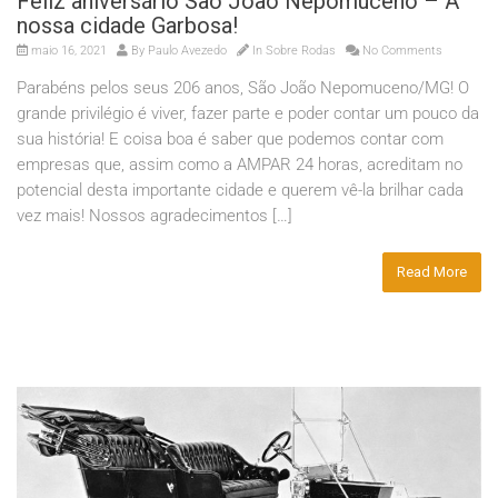
Feliz aniversário São João Nepomuceno – A
nossa cidade Garbosa!
maio 16, 2021
By
Paulo Avezedo
In
Sobre Rodas
No Comments
Parabéns pelos seus 206 anos, São João Nepomuceno/MG! O
grande privilégio é viver, fazer parte e poder contar um pouco da
sua história! E coisa boa é saber que podemos contar com
empresas que, assim como a AMPAR 24 horas, acreditam no
potencial desta importante cidade e querem vê-la brilhar cada
vez mais! Nossos agradecimentos […]
Read More