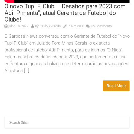
O novo Tupi F. Club – Desafios para 2023 com
Adil Pimenta”, atual Gerente de Futebol do
Clube!
julho 18, 2022
By
Paulo Avezedo
In
Noticias
No Comments
O Garbosa News conversou com o Gerente de Futebol do “Novo
Tupi F. Club” em Juiz de Fora Minas Gerais, o ex atleta
profissional de futebol Adil Pimenta, para os íntimos “O Nica”.
Falamos sobre os desafios para 2023, que certamente o clube
enfrentará e quais as balizes que determinarão as novas ações!
A história […]
Read More