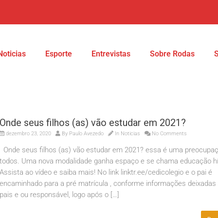
Noticias
Esporte
Entrevistas
Sobre Rodas
Onde seus filhos (as) vão estudar em 2021?
dezembro 23, 2020
By
Paulo Avezedo
In
Noticias
No Comments
Onde seus filhos (as) vão estudar em 2021? essa é uma preocupa
todos. Uma nova modalidade ganha espaço e se chama educação hí
Assista ao vídeo e saiba mais! No link linktr.ee/cedicolegio e o pai é
encaminhado para a pré matrícula , conforme informações deixadas
pais e ou responsável, logo após o […]