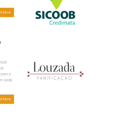
d More
a
você
os
r com o
om sede
d More