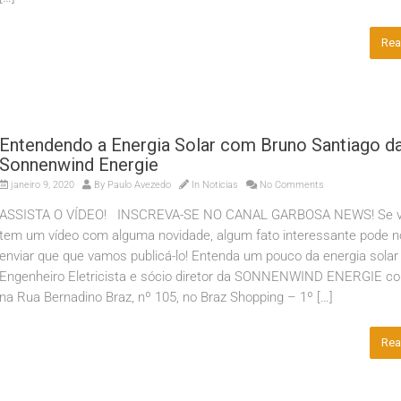
Rea
Entendendo a Energia Solar com Bruno Santiago d
Sonnenwind Energie
janeiro 9, 2020
By
Paulo Avezedo
In
Noticias
No Comments
ASSISTA O VÍDEO! INSCREVA-SE NO CANAL GARBOSA NEWS! Se 
tem um vídeo com alguma novidade, algum fato interessante pode n
enviar que que vamos publicá-lo! Entenda um pouco da energia sola
Engenheiro Eletricista e sócio diretor da SONNENWIND ENERGIE c
na Rua Bernadino Braz, nº 105, no Braz Shopping – 1º […]
Rea