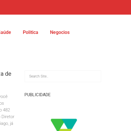
Saúde
Politica
Negocios
ta de
PUBLICIDADE
você
os
o 482
 Diretor
go, já