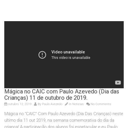
Mágica no CAIC com Paulo Azevedo (Dia das
Crianças) 11 de outubro de 2019.
outubro 12, 2019
By
Paulo Avezedo
In
Noticias
No Comments
Mágica no “CAIC” Com Paulo Azevedo (Dia Das Crianças) neste
ultimo dia 11 out 2019, na semana comemorativa do dia da
criança! A participação dos alunos foi espetacular e eu Paulo