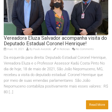
Vereadora Eluza Salvador acompanha visita do
Deputado Estadual Coronel Henrique!
maio 18, 2021
By
Paulo Avezedo
In
Noticias
No Comments
Da esquerda para direita: Deputado Estadual Coronel Henrique,
Vereadora Eluza e o Professor Assessor Kadú Costa Pinto No
dia de hoje, 18 de maio de 2021, São João Nepomuceno, MG,
recebeu a visita do deputado estadual Coronel Henrique que
por meio de suas emendas parlamentares São João
Nepomuceno contabiliza positivamente mais esses valores: R$
80 […]
Read More