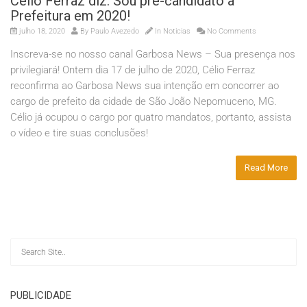
Célio Ferraz diz: Sou pré-candidato a
Prefeitura em 2020!
julho 18, 2020
By
Paulo Avezedo
In
Noticias
No Comments
Inscreva-se no nosso canal Garbosa News – Sua presença nos
privilegiará! Ontem dia 17 de julho de 2020, Célio Ferraz
reconfirma ao Garbosa News sua intenção em concorrer ao
cargo de prefeito da cidade de São João Nepomuceno, MG.
Célio já ocupou o cargo por quatro mandatos, portanto, assista
o vídeo e tire suas conclusões!
Read More
PUBLICIDADE