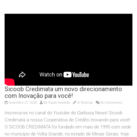
Sicoob Credimata um novo direcionamento
com Inovação para você!
novembro 27, 2020
By
Paulo Avezedo
In
Noticias
No Comments
Inscreva-se no canal do Youtube do Garbosa News! Sicoob
Credimata a nossa Cooperativa de Crédito Inovando para você!
O SICOOB CREDIMATA foi fundado em maio de 1995 com sede
no município de Volta Grande, no estado de Minas Gerais. hoje