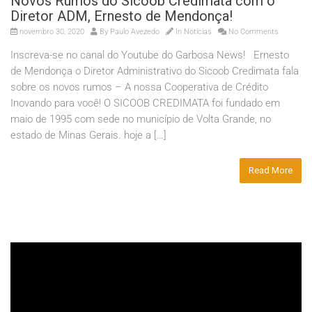
Novos Rumos do Sicoob Credimata com o
Diretor ADM, Ernesto de Mendonça!
novembro 30, 2020
By
Paulo Avezedo
In
Noticias
No Comments
Inscreva-se no canal do Youtube do Garbosa News! Ernesto
de Mendonça o Diretor Administrativo do Sicoob Credimata fala
sobre os novos rumos – A nossa Cooperativa de Crédito
Inovando para você! O SICOOB CREDIMATA foi fundado em
maio de 1995 com sede no município de Volta Grande, no
estado de Minas Gerais. hoje a […]
Read More