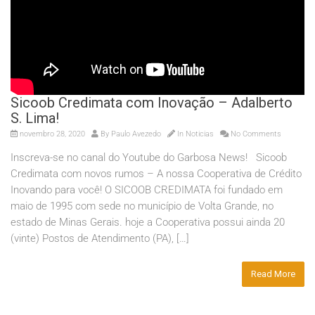
Sicoob Credimata com Inovação – Adalberto
S. Lima!
novembro 28, 2020
By
Paulo Avezedo
In
Noticias
No Comments
Inscreva-se no canal do Youtube do Garbosa News! Sicoob
Credimata com novos rumos – A nossa Cooperativa de Crédito
Inovando para você! O SICOOB CREDIMATA foi fundado em
maio de 1995 com sede no município de Volta Grande, no
estado de Minas Gerais. hoje a Cooperativa possui ainda 20
(vinte) Postos de Atendimento (PA), […]
Read More