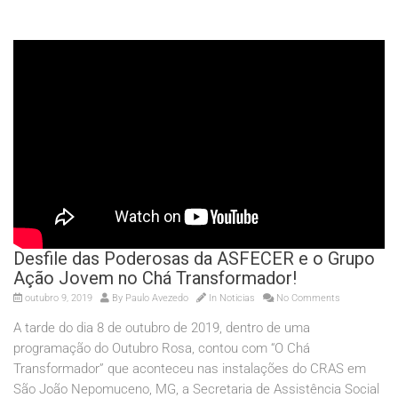
Desfile das Poderosas da ASFECER e o Grupo
Ação Jovem no Chá Transformador!
outubro 9, 2019
By
Paulo Avezedo
In
Noticias
No Comments
A tarde do dia 8 de outubro de 2019, dentro de uma
programação do Outubro Rosa, contou com “O Chá
Transformador” que aconteceu nas instalações do CRAS em
São João Nepomuceno, MG, a Secretaria de Assistência Social