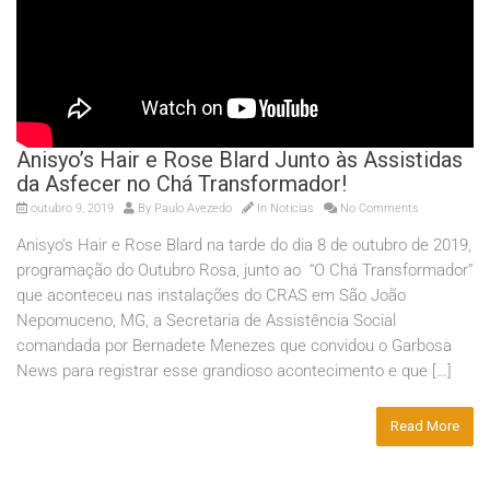
Anisyo’s Hair e Rose Blard Junto às Assistidas
da Asfecer no Chá Transformador!
outubro 9, 2019
By
Paulo Avezedo
In
Noticias
No Comments
Anisyo’s Hair e Rose Blard na tarde do dia 8 de outubro de 2019,
programação do Outubro Rosa, junto ao “O Chá Transformador”
que aconteceu nas instalações do CRAS em São João
Nepomuceno, MG, a Secretaria de Assistência Social
comandada por Bernadete Menezes que convidou o Garbosa
News para registrar esse grandioso acontecimento e que […]
Read More