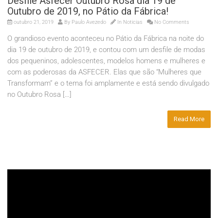
Desfile Asfecer Outubro Rosa dia 19 de
Outubro de 2019, no Pátio da Fábrica!
outubro 21, 2019
By
Paulo Avezedo
In
Noticias
No Comments
O grandioso evento aconteceu no Pátio da Fábrica na noite do
dia 19 de outubro de 2019, e contou com um desfile de modas
dos pequeninos, adolescentes, modelos homens e mulheres e
com as poderosas da ASFECER. Elas que são “Mulheres que
Transformam” e o tema foi amplamente e está sendo divulgado
no Outubro Rosa […]
Read More