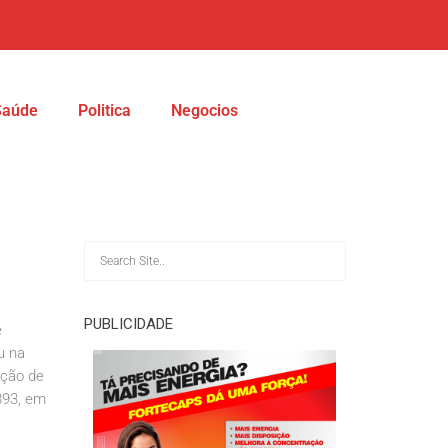
Saúde
Politica
Negocios
PUBLICIDADE
e
u na
ação de
393, em