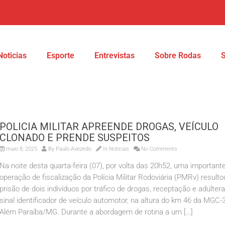
Noticias
Esporte
Entrevistas
Sobre Rodas
POLICIA MILITAR APREENDE DROGAS, VEÍCULO
CLONADO E PRENDE SUSPEITOS
maio 8, 2025
By
Paulo Avezedo
In
Noticias
No Comments
Na noite desta quarta-feira (07), por volta das 20h52, uma important
operação de fiscalização da Polícia Militar Rodoviária (PMRv) resulto
prisão de dois indivíduos por tráfico de drogas, receptação e adulter
sinal identificador de veículo automotor, na altura do km 46 da MGC-
Além Paraíba/MG. Durante a abordagem de rotina a um […]