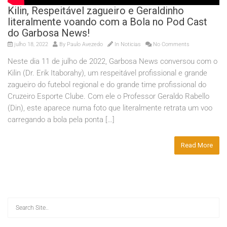
Kilin, Respeitável zagueiro e Geraldinho
literalmente voando com a Bola no Pod Cast
do Garbosa News!
julho 18, 2022
By
Paulo Avezedo
In
Noticias
No Comments
Neste dia 11 de julho de 2022, Garbosa News conversou com o
Kilin (Dr. Erik Itaborahy), um respeitável profissional e grande
zagueiro do futebol regional e do grande time profissional do
Cruzeiro Esporte Clube. Com ele o Professor Geraldo Rabello
(Din), este aparece numa foto que literalmente retrata um voo
carregando a bola pela ponta […]
Read More