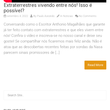
Extraterrestres vivendo entre nós! Isso é
possível?
setembro 4, 2022
By
Paulo Avezedo
In
Noticias
No Comments
Conversando como o Escritor Anthonio Magalhães que garante
já ter feito contato com extraterrestres e que eles vivem entre
nós! Confira o vídeo e inscreva-se no nosso canal e deixe seu
gostei! Se compartilhar nós ficaremos mais feliz ainda. Não é
atoa que as descobertas recentes feitas por sondas da Nasa
parecem sinais promissores de […]
Read More