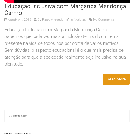
Educação Inclusiva com Margarida Mendonça
Carmo
outubro 4, 2023
By
Paulo Avezedo
In
Noticias
No Comments
Educação Inclusiva com Margarida Mendonça Carmo.
Sabemos que cada vez mais a inclusão tem sido um tema
presente na vida de todos nós por conta de vários motivos.
Sem dúvidas, o aspecto educacional é o que mais precisa de
atenção para que a sociedade realmente seja inclusiva na sua
plenitude.
Read More