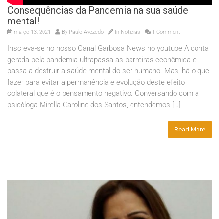
Consequências da Pandemia na sua saúde
mental!
março 13, 2021
By
Paulo Avezedo
In
Noticias
1 Comment
Inscreva-se no nosso Canal Garbosa News no youtube A conta
gerada pela pandemia ultrapassa as barreiras econômica e
passa a destruir a saúde mental do ser humano. Mas, há o que
fazer para evitar a permanência e evolução deste efeito
colateral que é o pensamento negativo. Conversando com a
psicóloga Mirella Caroline dos Santos, entendemos […]
Read More