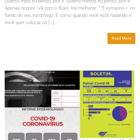
Quanto mais eu penso, pior é. Quanto menos eu penso, pior é.
Apenas respire. Vá com o fluxo. Vai melhorar. “ “É estranho – no
fundo do seu estômago. É como quando você está nadando e
você quer colocar os […]
Read More