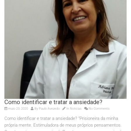
Como identificar e tratar a ansiedade?
maio 23, 2020
By
Paulo Avezedo
In
Noticias
No Comments
Como identificar e tratar a ansiedade? “Prisioneira da minha
própria mente. Estimuladora de meus próprios pensamentos.