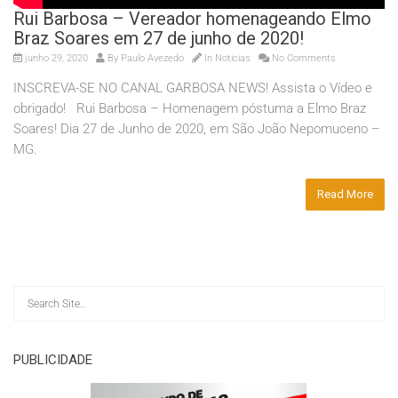
Rui Barbosa – Vereador homenageando Elmo
Braz Soares em 27 de junho de 2020!
junho 29, 2020
By
Paulo Avezedo
In
Noticias
No Comments
INSCREVA-SE NO CANAL GARBOSA NEWS! Assista o Vídeo e
obrigado! Rui Barbosa – Homenagem póstuma a Elmo Braz
Soares! Dia 27 de Junho de 2020, em São João Nepomuceno –
MG.
Read More
PUBLICIDADE