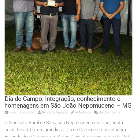
Dia de Campo: Integração, conhecimento e
homenagens em São João Nepomuceno – MG
novembro 7, 2025
By
Paulo Avezedo
In
Noticias
No Comments
O Sindicato Rural de São João Nepomuceno realizou, nesta
sexta-feira (07), um grandioso Dia de Campo na encantadora
Fazenda dos Campos, em Araci. O evento reuniu cerca de 150