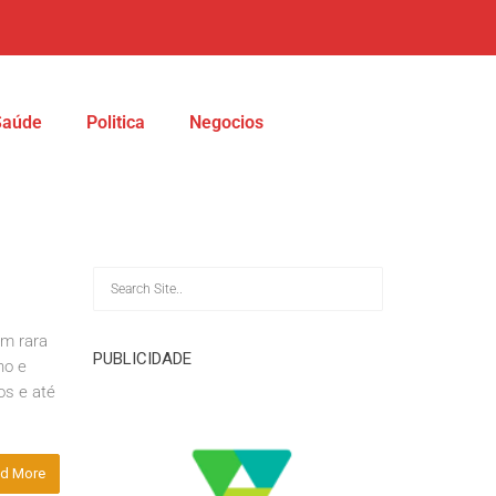
Saúde
Politica
Negocios
om rara
PUBLICIDADE
no e
os e até
d More