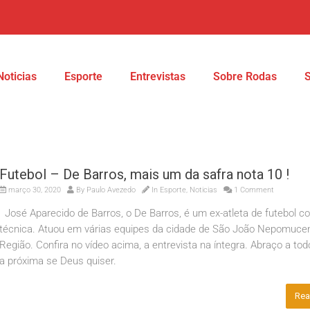
Noticias
Esporte
Entrevistas
Sobre Rodas
Futebol – De Barros, mais um da safra nota 10 !
março 30, 2020
By
Paulo Avezedo
In
Esporte
,
Noticias
1 Comment
José Aparecido de Barros, o De Barros, é um ex-atleta de futebol c
técnica. Atuou em várias equipes da cidade de São João Nepomuce
Região. Confira no vídeo acima, a entrevista na íntegra. Abraço a tod
a próxima se Deus quiser.
Rea