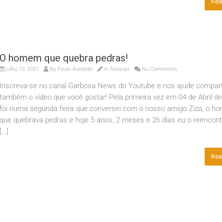
Rea
O homem que quebra pedras!
julho 15, 2021
By
Paulo Avezedo
In
Noticias
No Comments
Inscreva-se no canal Garbosa News do Youtube e nos ajude compart
também o vídeo que você gostar! Pela primeira vez em 04 de Abril de
foi numa segunda feira que conversei com o nosso amigo Ziza, o 
que quebrava pedras e hoje 5 anos, 2 meses e 26 dias eu o reencont
[…]
Rea