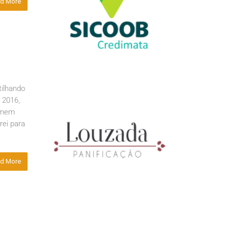
d More
ilhando
 2016,
homem
rei para
d More