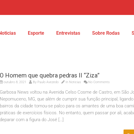
Noticias
Esporte
Entrevistas
Sobre Rodas
O Homem que quebra pedras II “Ziza”
outubro 8, 2021
By
Paulo Avezedo
In
Noticias
No Comments
Garbosa News voltou na Avenida Celso Cosme de Castro, em São J
Nepomuceno, MG, que além de cumprir sua função principal, ligando
bairros da cidade tornou-se palco para os amantes de uma boa cam
práticas de exercícios físicos. No entanto, quem passar por ali, acab
deparar com a figura do José […]