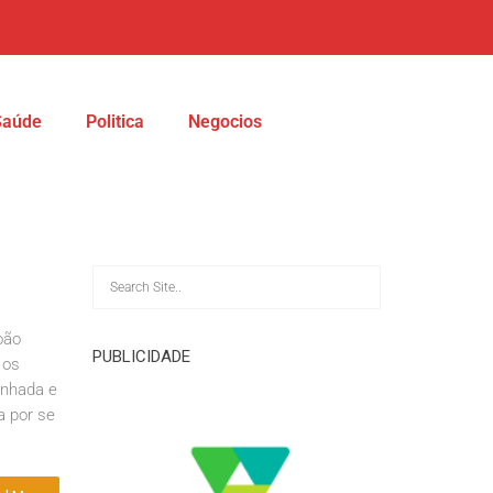
Saúde
Politica
Negocios
oão
PUBLICIDADE
 os
inhada e
a por se