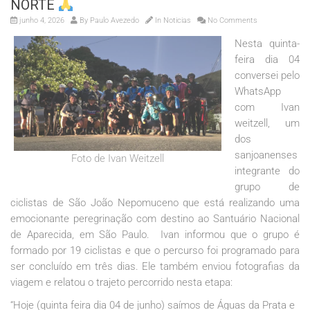
NORTE
junho 4, 2026
By
Paulo Avezedo
In
Noticias
No Comments
Nesta quinta-
feira dia 04
conversei pelo
WhatsApp
com Ivan
weitzell, um
dos
sanjoanenses
Foto de Ivan Weitzell
integrante do
grupo de
ciclistas de São João Nepomuceno que está realizando uma
emocionante peregrinação com destino ao Santuário Nacional
de Aparecida, em São Paulo. Ivan informou que o grupo é
formado por 19 ciclistas e que o percurso foi programado para
ser concluído em três dias. Ele também enviou fotografias da
viagem e relatou o trajeto percorrido nesta etapa:
“Hoje (quinta feira dia 04 de junho) saímos de Águas da Prata e