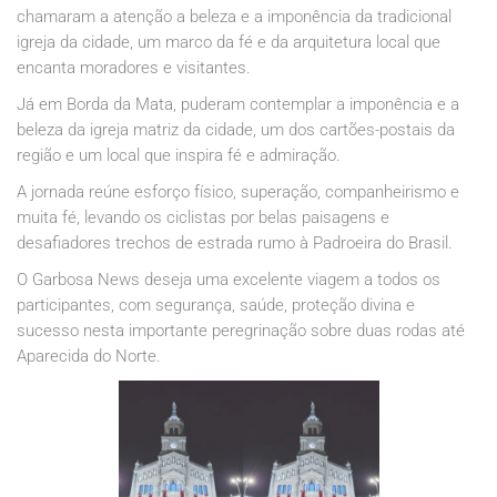
chamaram a atenção a beleza e a imponência da tradicional
igreja da cidade, um marco da fé e da arquitetura local que
encanta moradores e visitantes.
Já em Borda da Mata, puderam contemplar a imponência e a
beleza da igreja matriz da cidade, um dos cartões-postais da
região e um local que inspira fé e admiração.
A jornada reúne esforço físico, superação, companheirismo e
muita fé, levando os ciclistas por belas paisagens e
desafiadores trechos de estrada rumo à Padroeira do Brasil.
O Garbosa News deseja uma excelente viagem a todos os
participantes, com segurança, saúde, proteção divina e
sucesso nesta importante peregrinação sobre duas rodas até
Aparecida do Norte.