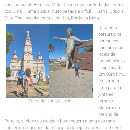
pedalamos até Borda da Mata. Passamos por Andradas, Serra
dos Lima — uma subida muito pesada e difícil —, Barra, Crisólia,
Ouro Fino, Inconfidentes e, por fim, Borda da Mata.”
Durante o
percurso, os
peregrinos
passaram por
locais de
grande beleza
e significado.
Em Ouro Fino,
registraram
uma parada
junto ao
Fotos de Ivan Weitzell
famoso
Monumento
Menino da
Porteira, símbolo da cidade e homenagem a uma das mais
conhecidas canções da música sertaneja brasileira. Também