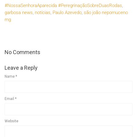
#NossaSenhoraAparecida #PeregrinaçãoSobreDuasRodas
,
garbosa news
,
notícias
,
Paulo Azevedo
,
são joão nepomuceno
mg
No Comments
Leave a Reply
Name
*
Email
*
Website