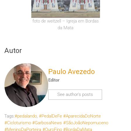
foto de weitzell – Igreja em Bordas
da Mata
Autor
Paulo Avezedo
Editor
See author's posts
Tags:
#pedalando
,
#PedalDeFe #AparecidaDoNorte
#Cicloturismo #GarbosaNews #SãoJoãoNepomuceno
#MeninoDaPorteira #OuroFino #BordaDaMata