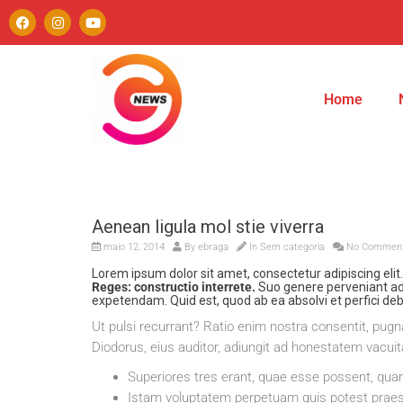
Home
Aenean ligula mol stie viverra
maio 12, 2014
By
ebraga
In Sem categoria
No Commen
Lorem ipsum dolor sit amet, consectetur adipiscing el
Reges: constructio interrete.
Suo genere perveniant a
expetendam. Quid est, quod ab ea absolvi et perfici de
Ut pulsi recurrant? Ratio enim nostra consentit, pugna
Diodorus, eius auditor, adiungit ad honestatem vacuitat
Superiores tres erant, quae esse possent, qu
Istam voluptatem perpetuam quis potest praes