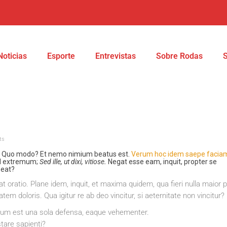
Noticias
Esporte
Entrevistas
Sobre Rodas
ts
it. Quo modo? Et nemo nimium beatus est.
Verum hoc idem saepe facia
d extremum;
Sed ille, ut dixi, vitiose.
Negat esse eam, inquit, propter se
beat?
t oratio. Plane idem, inquit, et maxima quidem, qua fieri nulla maior p
em doloris. Qua igitur re ab deo vincitur, si aeternitate non vincitur?
arum est una sola defensa, eaque vehementer.
tare sapienti?