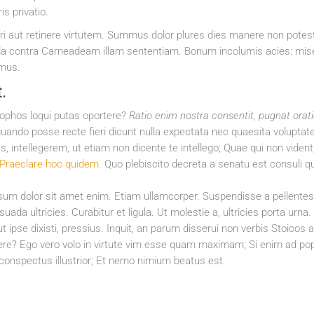
is privatio.
ueri aut retinere virtutem. Summus dolor plures dies manere non potes
nda contra Carneadeam illam sententiam. Bonum incolumis acies: mis
umus.
.
osophos loqui putas oportere?
Ratio enim nostra consentit, pugnat orati
ando posse recte fieri dicunt nulla expectata nec quaesita voluptate
 intellegerem, ut etiam non dicente te intellego; Quae qui non vident, 
Praeclare hoc quidem.
Quo plebiscito decreta a senatu est consuli q
ipsum dolor sit amet enim. Etiam ullamcorper. Suspendisse a pellentes
ada ultricies. Curabitur et ligula. Ut molestie a, ultricies porta urna.
 ut ipse dixisti, pressius. Inquit, an parum disserui non verbis Stoicos a
sidere? Ego vero volo in virtute vim esse quam maximam; Si enim ad p
onspectus illustrior; Et nemo nimium beatus est.