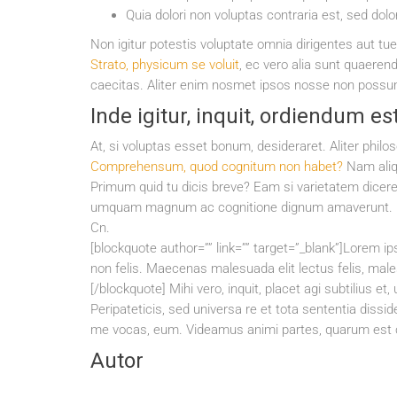
Quia dolori non voluptas contraria est, sed dolor
Non igitur potestis voluptate omnia dirigentes aut t
Strato, physicum se voluit
, ec vero alia sunt quaere
caecitas. Aliter enim nosmet ipsos nosse non poss
Inde igitur, inquit, ordiendum est
At, si voluptas esset bonum, desideraret. Aliter phil
Comprehensum, quod cognitum non habet?
Nam aliqu
Primum quid tu dicis breve? Eam si varietatem diceres,
umquam magnum ac cognitione dignum amaverunt.
Cn.
[blockquote author=”” link=”” target=”_blank”]Lorem 
non felis. Maecenas malesuada elit lectus felis, malesu
[/blockquote] Mihi vero, inquit, placet agi subtilius et,
Peripateticis, sed universa re et tota sententia dis
me vocas, eum. Videamus animi partes, quarum est c
Autor