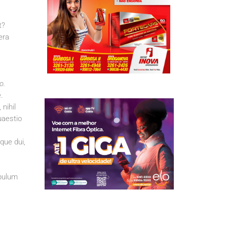
t?
era
o.
.
nihil
uaestio
que dui,
opulum