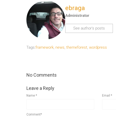
ebraga
Administrator
See author's posts
Tags:
framework
,
news
,
themeforest
,
wordpress
No Comments
Leave a Reply
Name
*
Email
*
Comment*