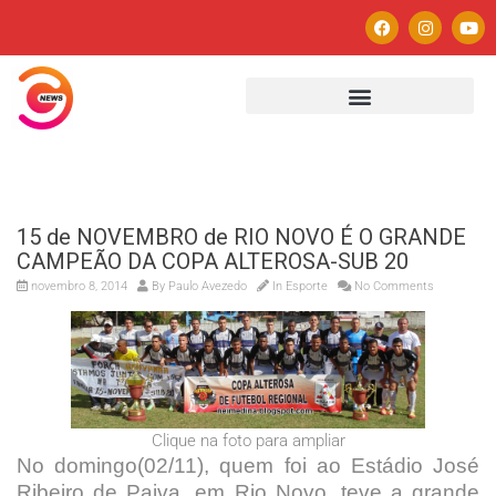
15 de NOVEMBRO de RIO NOVO É O GRANDE
CAMPEÃO DA COPA ALTEROSA-SUB 20
novembro 8, 2014
By
Paulo Avezedo
In
Esporte
No Comments
Clique na foto para ampliar
No domingo(02/11), quem foi ao Estádio José
Ribeiro de Paiva, em Rio Novo, teve a grande