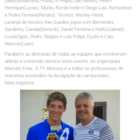
cabeça(Matheus Prata), e Felipe(Caio Neves); Pedro
Henrique(Lucas), Murilo, Ricrdo torão e Diego Luís; Richardson
e Pedro Ferreira(Renato). Técnico: Wesley Vieira.
Laranjal do técnico Iran Guedes jogou com Bernardes;
Xandinho, Canela(Derreck), Daniel Ferreira e Pablo(Gabriel);
Lucas(Igor), Pedro, Magno e Luís Felipe; Dyulio e Caio
Marcos(Luan).
Parabéns as diretorias de todas as equipes que envolveram
atletas e comissão técnica neste evento. Ao organizador
Marcelo Enes. A TV Alterosa e a todos os profissionais de
imprensa envolvidos na divulgação do campeonato.
Mais registros.