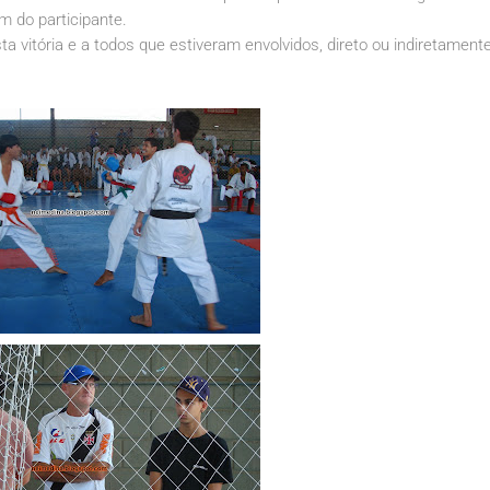
m do participante.
vitória e a todos que estiveram envolvidos, direto ou indiretament