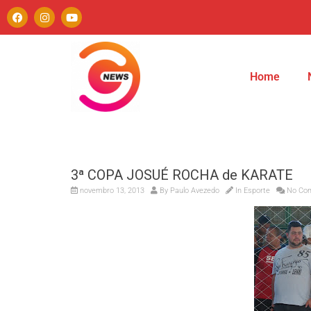
Home
3ª COPA JOSUÉ ROCHA de KARATE
novembro 13, 2013
By
Paulo Avezedo
In
Esporte
No Co