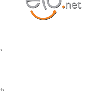
ma
ola