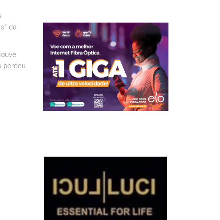
s
s” da
Houve
s perdeu