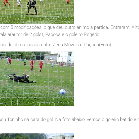
om 5 modificações, o que deu outro ânimo a partida. Entraram: Aílt
lalá(autor de 2 gols), Paçoca e o goleiro Rogério.
pois de ótima jogada entre Zeca Móveis e Paçoca(Foto).
 Toninho na cara do gol. Na foto abaixo, vemos o goleiro batido e 