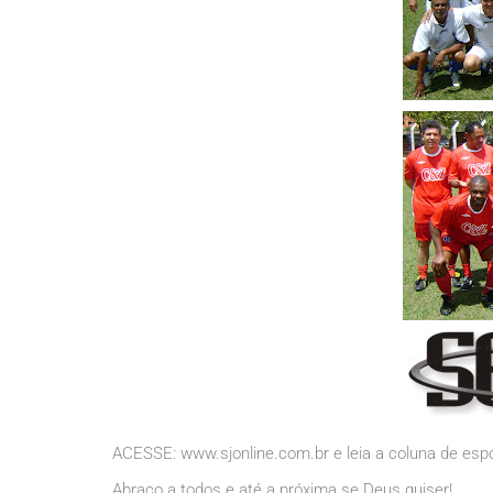
ACESSE: www.sjonline.com.br e leia a coluna de e
Abraço a todos e até a próxima se Deus quiser!