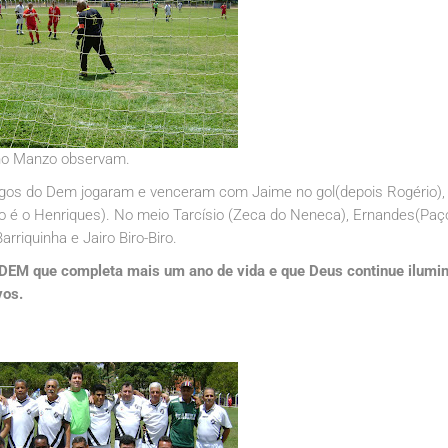
inho Manzo observam.
igos do Dem jogaram e venceram com Jaime no gol(depois Rogério),
 não é o Henriques). No meio Tarcísio (Zeca do Neneca), Ernandes(Paç
riquinha e Jairo Biro-Biro.
DEM que completa mais um ano de vida e que Deus continue ilumi
vos.