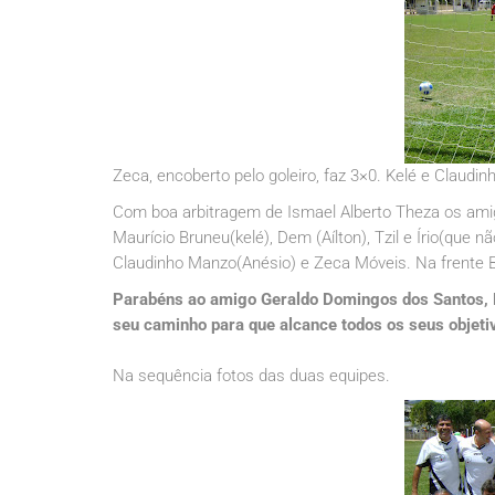
Zeca, encoberto pelo goleiro, faz 3×0. Kelé e Claud
Com boa arbitragem de Ismael Alberto Theza os am
Maurício Bruneu(kelé), Dem (Aílton), Tzil e Írio(que
Claudinho Manzo(Anésio) e Zeca Móveis. Na frente Bar
Parabéns ao amigo Geraldo Domingos dos Santos, 
seu caminho para que alcance todos os seus objeti
Na sequência fotos das duas equipes.