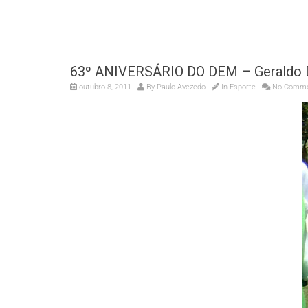
63º ANIVERSÁRIO DO DEM – Geraldo 
outubro 8, 2011
By
Paulo Avezedo
In
Esporte
No Comme