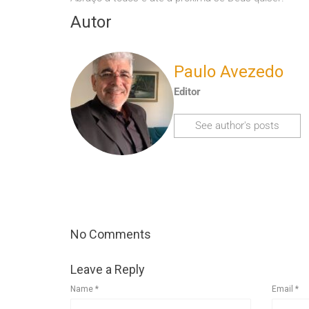
Autor
Paulo Avezedo
Editor
See author's posts
No Comments
Leave a Reply
Name
*
Email
*