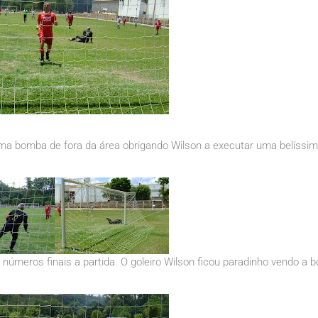
ma bomba de fora da área obrigando Wilson a executar uma belíssi
úmeros finais a partida. O goleiro Wilson ficou paradinho vendo a b