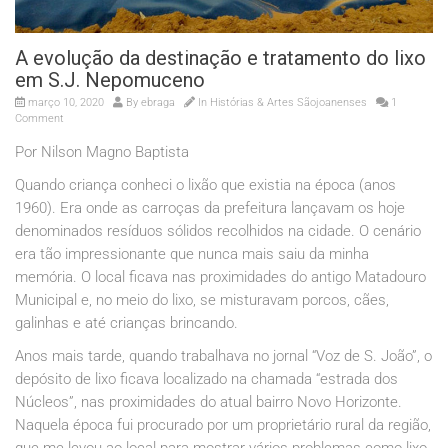
A evolução da destinação e tratamento do lixo
em S.J. Nepomuceno
março 10, 2020
By
ebraga
In
Histórias & Artes Sãojoanenses
1
Comment
Por Nilson Magno Baptista
Quando criança conheci o lixão que existia na época (anos
1960). Era onde as carroças da prefeitura lançavam os hoje
denominados resíduos sólidos recolhidos na cidade. O cenário
era tão impressionante que nunca mais saiu da minha
memória. O local ficava nas proximidades do antigo Matadouro
Municipal e, no meio do lixo, se misturavam porcos, cães,
galinhas e até crianças brincando.
Anos mais tarde, quando trabalhava no jornal “Voz de S. João”, o
depósito de lixo ficava localizado na chamada “estrada dos
Núcleos”, nas proximidades do atual bairro Novo Horizonte.
Naquela época fui procurado por um proprietário rural da região,
que me levou ao local para mostrar vários problemas como lixo