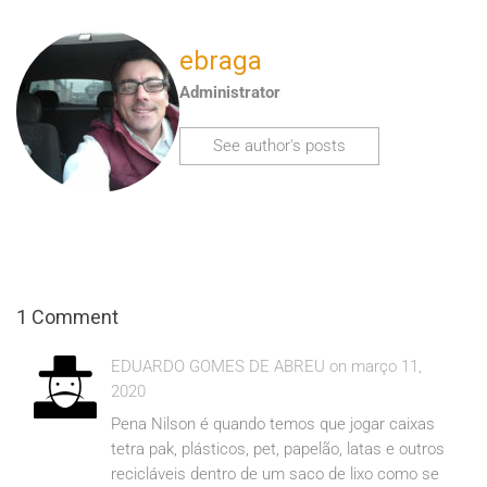
ebraga
Administrator
See author's posts
1 Comment
EDUARDO GOMES DE ABREU on março 11,
2020
Pena Nilson é quando temos que jogar caixas
tetra pak, plásticos, pet, papelão, latas e outros
recicláveis dentro de um saco de lixo como se