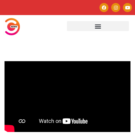
Autor
Paulo Avezedo
Editor
See author's posts