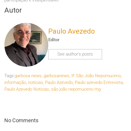
participação é indispensável.
Autor
Paulo Avezedo
Editor
See author's posts
Tags:
garbosa news
,
garbosanews
,
IF São João Nepomuceno
,
informação
,
notícias
,
Paulo Azevedo
,
Paulo azevedo Entrevista
,
Paulo Azevedo Notícias
,
são joão nepomuceno mg
No Comments