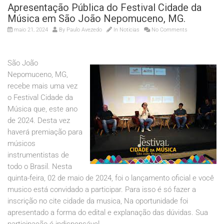
Apresentação Pública do Festival Cidade da
Música em São João Nepomuceno, MG.
maio 21, 2024
By
Paulo Avezedo
In
Noticias
No Comments
São João
Nepomuceno, MG,
recebe mais uma vez
o Festival Cidade da
Música que, este ano
de 2024. Desta vez
haverá premiação para
músicos
instrumentistas de
todo o Brasil. Nesta
quinta-feira, 02 de maio de 2024, foi o lançamento oficial e você
musico está convidado a participar. Para isso é só fazer a
inscrição no cite cidade da musica, Na oportunidade foi
apresentado a forma do edital e explanação das dúvidas. Sua