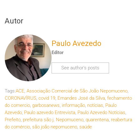
Autor
Paulo Avezedo
Editor
See author's posts
Tags:
ACE
,
Associação Comercial de São João Nepomuceno
,
CORONAVÍRUS
,
covid 19
,
Ernandes José da Silva
,
fechamento
do comercio
,
garbosanews
,
informação
,
notícias
,
Paulo
Azevedo
,
Paulo azevedo Entrevista
,
Paulo Azevedo Notícias
,
Prefeito
,
prefeitura são j. Nepomuceno
,
quarentena
,
reabertura
do comércio
,
são joão nepomuceno
,
saúde