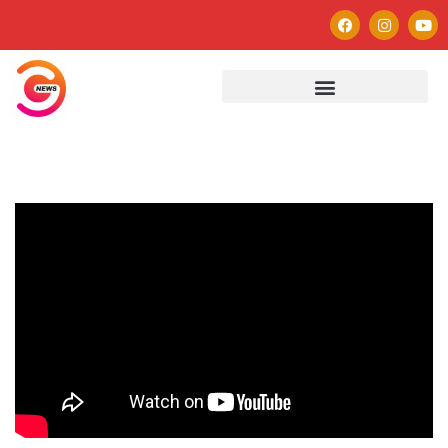
Autor
Paulo Avezedo
Editor
See author's posts