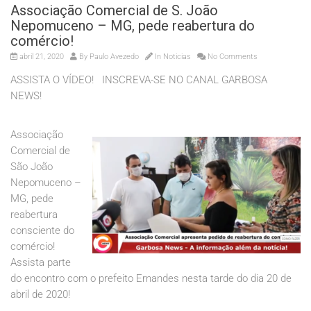
Associação Comercial de S. João
Nepomuceno – MG, pede reabertura do
comércio!
abril 21, 2020
By
Paulo Avezedo
In
Noticias
No Comments
ASSISTA O VÍDEO! INSCREVA-SE NO CANAL GARBOSA
NEWS!
Associação
Comercial de
São João
Nepomuceno –
MG, pede
reabertura
consciente do
comércio!
Assista parte
do encontro com o prefeito Ernandes nesta tarde do dia 20 de
abril de 2020!