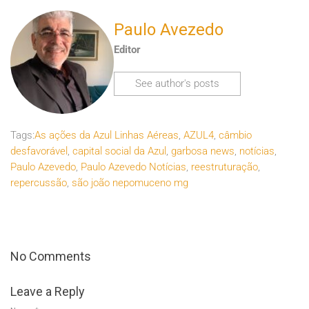
Paulo Avezedo
Editor
See author's posts
Tags:
As ações da Azul Linhas Aéreas
,
AZUL4
,
câmbio
desfavorável
,
capital social da Azul
,
garbosa news
,
notícias
,
Paulo Azevedo
,
Paulo Azevedo Notícias
,
reestruturação
,
repercussão
,
são joão nepomuceno mg
No Comments
Leave a Reply