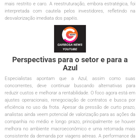
mais restrito e caro. A reestruturação, embora estratégica, foi
interpretada com cautela pelos investidores, refletindo na
desvalorização imediata dos papéis.
Perspectivas para o setor e para a
Azul
Especialistas apontam que a Azul, assim como suas
concorrentes, deve continuar buscando alternativas para
reduzir custos e melhorar a rentabilidade. O foco agora está em
ajustes operacionais, renegociação de contratos e busca por
eficiência no uso da frota. Apesar da pressão de curto prazo,
analistas ainda veem potencial de valorização para as ações da
companhia no médio e longo prazo, principalmente se houver
melhora no ambiente macroeconômico e uma retomada mais
consistente da demanda por viagens aéreas. A performance da