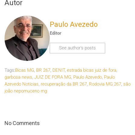
Autor
Paulo Avezedo
Editor
See author's posts
Tags:
Bicas MG
,
BR 267
,
DENIT
,
estrada bicas juiz de fora
,
garbosa news
,
JUIZ DE FORA MG
,
Paulo Azevedo
,
Paulo
Azevedo Notícias
,
recuperação da BR 267
,
Rodovia MG 267
,
são
joão nepomuceno mg
No Comments