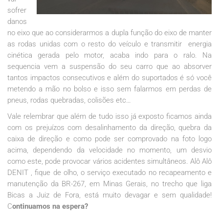
sofrer
danos
no eixo que ao considerarmos a dupla função do eixo de manter
as rodas unidas com o resto do veículo e transmitir energia
cinética gerada pelo motor, acaba indo para o ralo. Na
sequencia vem a suspensão do seu carro que ao absorver
tantos impactos consecutivos e além do suportados é só você
metendo a mão no bolso e isso sem falarmos em perdas de
pneus, rodas quebradas, colisões etc…
Vale relembrar que além de tudo isso já exposto ficamos ainda
com os prejuízos com desalinhamento da direção, quebra da
caixa de direção e como pode ser comprovado na foto logo
acima, dependendo da velocidade no momento, um desvio
como este, pode provocar vários acidentes simultâneos. Alô Alô
DENIT , fique de olho, o serviço executado no recapeamento e
manutenção da BR-267, em Minas Gerais, no trecho que liga
Bicas a Juiz de Fora, está muito devagar e sem qualidade!
C
ontinuamos na espera?