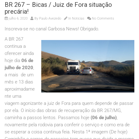
BR 267 – Bicas / Juiz de Fora situação
precária!
julho 6, 2020
By
Paulo Avezedo
In
Noticias
No Comments
Inscreva-se no canal Garbosa News! Obrigado.
A BR 267
continua a
oferecer ainda
hoje dia
06 de
julho de 2020
,
a mais de um
mês e 13 dias
aproximadame
nte uma
viagem agonizante a juiz de Fora para quem depende de passar
por ela. O início das obras de recuperação da BR 267/MG,
caminha a passos lentos. Passamos hoje
(06 de julho)
,
novamente pela rodovia para conferir o serviço e como era de
se esperar a coisa continua feia. Nesta 1ª imagem (De hoje)