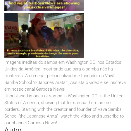
Imagens inéditas do samba em Washington DC, nos Estados
Unidos da América, mostrando que para o samba não ha
fronteiras. A começar pelo idealizador e fundador da Vavá
Samba School “o Japonês Arata” , Assista o vídeo e se inscreva
em nosso canal Garbosa News!
Unpublished images of samba in Washington DC, in the United
States of America, showing that for samba there are no
borders. Starting with the creator and founder of Vavá Samba
School “the Japanese Arata”, watch the video and subscribe to
our channel Garbosa News!
Autor