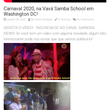
Carnaval 2020, na Vavá Samba School em
Washington DC!
janeiro 28, 2020
By
Paulo Avezedo
In
Noticias
No Comments
ASSISTA O VÍDEO! INSCREVA-SE NO CANAL GARBOSA
NEWS! Se você tem um vídeo com alguma novidade, algum fato
interessante pode nos enviar que que vamos publicá-lo!