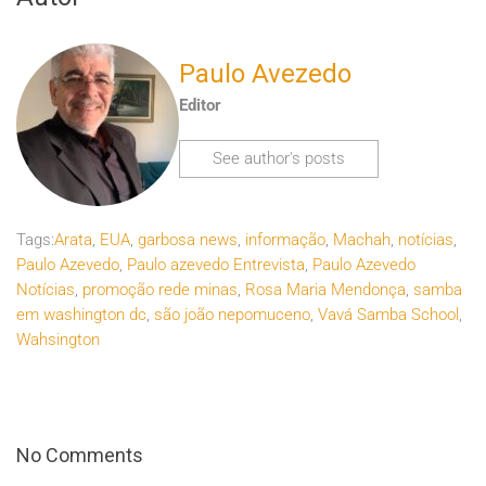
Paulo Avezedo
Editor
See author's posts
Tags:
Arata
,
EUA
,
garbosa news
,
informação
,
Machah
,
notícias
,
Paulo Azevedo
,
Paulo azevedo Entrevista
,
Paulo Azevedo
Notícias
,
promoção rede minas
,
Rosa Maria Mendonça
,
samba
em washington dc
,
são joão nepomuceno
,
Vavá Samba School
,
Wahsington
No Comments