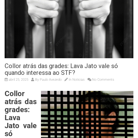
Collor atrás das grades: Lava Jato vale só
quando interessa ao STF?
abril 25, 2025
By
Paulo Avezedo
In
Noticias
No Comments
Collor
atrás das
grades:
Lava
Jato vale
só