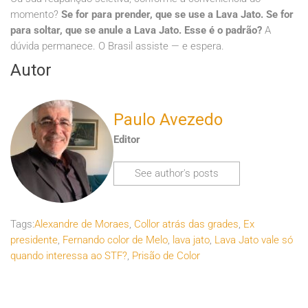
momento?
Se for para prender, que se use a Lava Jato. Se for
para soltar, que se anule a Lava Jato. Esse é o padrão?
A
dúvida permanece. O Brasil assiste — e espera.
Autor
Paulo Avezedo
Editor
See author's posts
Tags:
Alexandre de Moraes
,
Collor atrás das grades
,
Ex
presidente
,
Fernando color de Melo
,
lava jato
,
Lava Jato vale só
quando interessa ao STF?
,
Prisão de Color