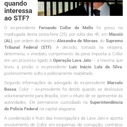
quando
interessa
ao STF?
O ex-presidente
Fernando Collor de Mello
foi preso na
madrugada desta sexta-feira (25), por volta das 4h, em
Maceió
(AL)
, por ordem do ministro
Alexandre de Moraes
, do
Supremo
Tribunal Federal (STF)
. A decisão, tomada na véspera,
determinou o imediato cumprimento da pena imposta a Collor
em um processo ligado à
Operação Lava Jato
— a mesma que
levou à prisão o ex-presidente
Luiz Inácio Lula da Silva
,
posteriormente solto e politicamente reabilitado.
Segundo informações do advogado do ex-presidente
Marcelo
Bessa
, Color – ex-presidente foi detido quando se deslocava
voluntariamente para Brasília, com o intuito de se apresentar às
autoridades. Ele permanece custodiado na
Superintendência
da Polícia Federal
na capital alagoana.
A condenação é fruto das investigações da Lava Jato e aponta
envolvimento de Collor em esquemas de corrupção, contratos