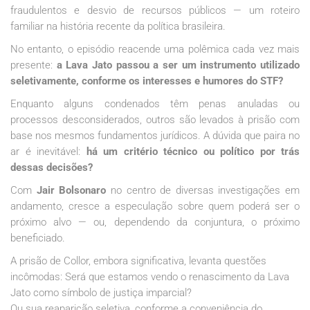
fraudulentos e desvio de recursos públicos — um roteiro
familiar na história recente da política brasileira.
No entanto, o episódio reacende uma polêmica cada vez mais
presente:
a Lava Jato passou a ser um instrumento utilizado
seletivamente, conforme os interesses e humores do STF?
Enquanto alguns condenados têm penas anuladas ou
processos desconsiderados, outros são levados à prisão com
base nos mesmos fundamentos jurídicos. A dúvida que paira no
ar é inevitável:
há um critério técnico ou político por trás
dessas decisões?
Com
Jair Bolsonaro
no centro de diversas investigações em
andamento, cresce a especulação sobre quem poderá ser o
próximo alvo — ou, dependendo da conjuntura, o próximo
beneficiado.
A prisão de Collor, embora significativa, levanta questões
incômodas: Será que estamos vendo o renascimento da Lava
Jato como símbolo de justiça imparcial?
Ou sua reaparição seletiva, conforme a conveniência do