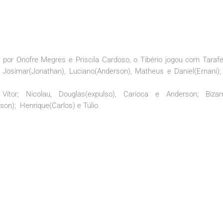
por Onofre Megres e Priscila Cardoso, o Tibério jogou com Tarafel
 Josimar(Jonathan), Luciano(Anderson), Matheus e Daniel(Ernani); 
r; Nicolau, Douglas(expulso), Carioca e Anderson; Bizarr
son); Henrique(Carlos) e Túlio.