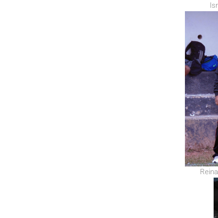
Isr
Reinal