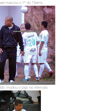
ael marcou o 1º do Tibério.
do: mudou o jogo no intervalo.