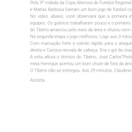
Pela 3ª rodada da Copa Alterosa de Futebol Regional
e Matias Barbosa fizeram um bom jogo de futebol c
No vídeo, abaixo, você observará que a primeira
equipes. Os goleiros trabalharam pouco e o primeiro 
do Tibério arrancou pelo meio da área e chutou sem 
Na segunda etapa o jogo melhorou. Logo aos 3 minu
Com marcação forte e saindo rápido para o ataque,
direita e Carioca resvala de cabeça. Era o gol da vira
A esta altura o técnico do Tibério, José Carlos”Pei
meia Henrique acertou um bom chute de fora da área 
O Tibério não se entregou. Aos 29 minutos, Claudinei
Assista.