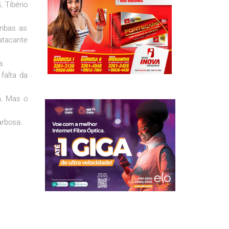
, Tibério
ambas as
 atacante
a.
falta da
a. Mas o
arbosa.