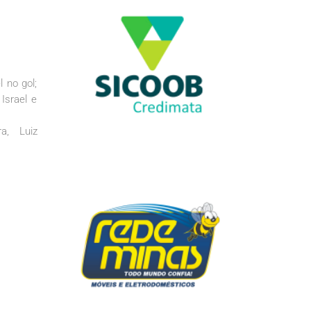
 no gol;
Israel e
a, Luiz