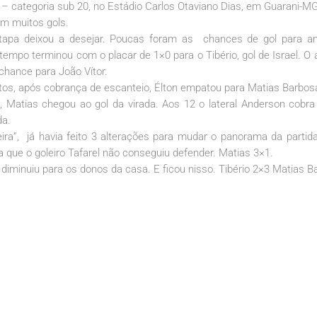
 – categoria sub 20, no Estádio Carlos Otaviano Dias, em Guarani-MG
om muitos gols.
 etapa deixou a desejar. Poucas foram as chances de gol para 
tempo terminou com o placar de 1×0 para o Tibério, gol de Israel. O
chance para João Vítor.
tos, após cobrança de escanteio, Élton empatou para Matias Barbos
 Matias chegou ao gol da virada. Aos 12 o lateral Anderson cobra 
da.
teira”, já havia feito 3 alterações para mudar o panorama da partid
que o goleiro Tafarel não conseguiu defender. Matias 3×1.
 diminuiu para os donos da casa. E ficou nisso. Tibério 2×3 Matias B