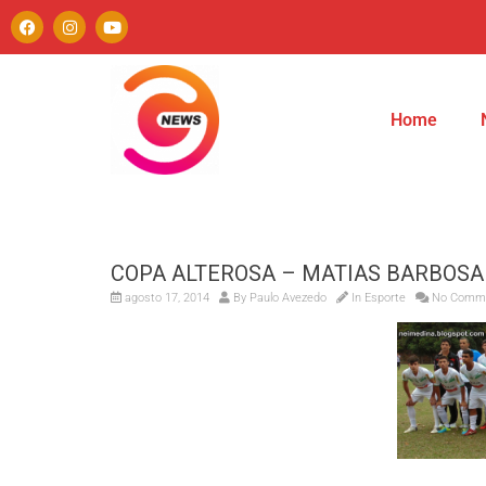
Home
COPA ALTEROSA – MATIAS BARBOSA
agosto 17, 2014
By
Paulo Avezedo
In
Esporte
No Comm