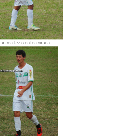
arioca fez o gol da virada.