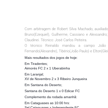
Com arbitragem de Robert Silva Machado, auxiliado 
Bruno(Ezequiel), Guilherme, Cassiano e Alexsandro;
Claudinei. Técnico: José Carlos Peiteira.
O técnico Reinaldo mandou a campo João Víto
Fernando(Alexandre), Tibério(João Paulo) e Elton(Glei
Mais resultados dos jogos de hoje:
Em Tiradentes;
Aimorés FC 2 x 1 Uberabinha
Em Laranjal;
XV de Novembro 2 x 3 Ribeiro Junqueira
Em Santana do Deserto;
Santana do Deserto 1 x 0 Edicar FC
Complemento da rodada amanhã:
Em Cataguases as 10:00 hrs:
Sel Cataguases x Independente FC