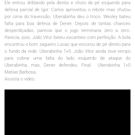
Ele entrou driblando pela direita e chuto de pé esquerdo para
defesa parcial de Igor. Carlos aproveitou o rebote mas chutou
por cima do travessão. Uberabinha deu o troco. Wesley bateu
falta para boa defesa de Dener. Depois de tantas chances
desperdiçadas, parecia que o jogo terminaria zero a zero.
Parecia, pois, João Vítor bateu escanteio com perfeição. A bola
encontrou o bom zagueiro Lucas que escorou de pé direito para
o fundo da rede. Uberabinha 1×0. João Vítor ainda teve tempo
para cobrar uma falta do lado esquerdo de ataque do
Uberabinha, mas, Dener defendeu. Final: Uberabinha 1×0
Matias Barbosa.
Assista o vídeo.