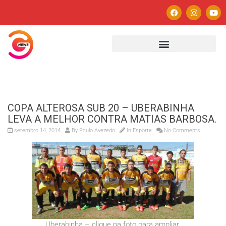
COPA ALTEROSA SUB 20 – UBERABINHA
LEVA A MELHOR CONTRA MATIAS BARBOSA.
setembro 14, 2014
By
Paulo Avezedo
In
Esporte
No Comments
Uberabinha – clique na foto para ampliar.