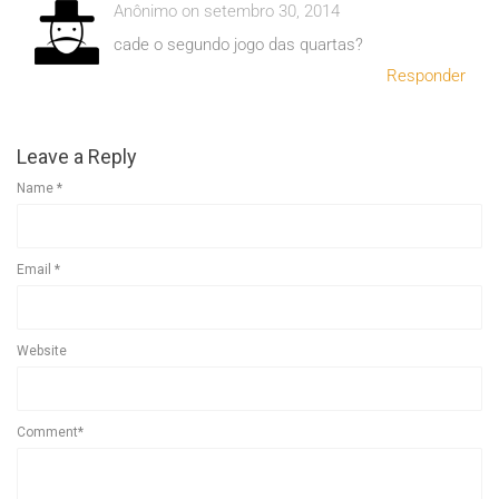
Anônimo on setembro 30, 2014
cade o segundo jogo das quartas?
Responder
Leave a Reply
Name
*
Email
*
Website
Comment*