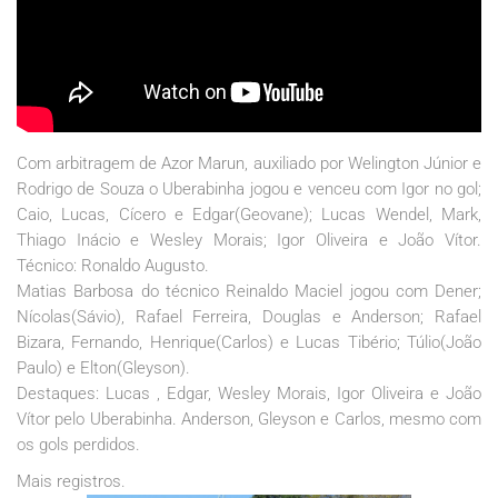
Com arbitragem de Azor Marun, auxiliado por Welington Júnior e
Rodrigo de Souza o Uberabinha jogou e venceu com Igor no gol;
Caio, Lucas, Cícero e Edgar(Geovane); Lucas Wendel, Mark,
Thiago Inácio e Wesley Morais; Igor Oliveira e João Vítor.
Técnico: Ronaldo Augusto.
Matias Barbosa do técnico Reinaldo Maciel jogou com Dener;
Nícolas(Sávio), Rafael Ferreira, Douglas e Anderson; Rafael
Bizara, Fernando, Henrique(Carlos) e Lucas Tibério; Túlio(João
Paulo) e Elton(Gleyson).
Destaques: Lucas , Edgar, Wesley Morais, Igor Oliveira e João
Vítor pelo Uberabinha. Anderson, Gleyson e Carlos, mesmo com
os gols perdidos.
Mais registros.