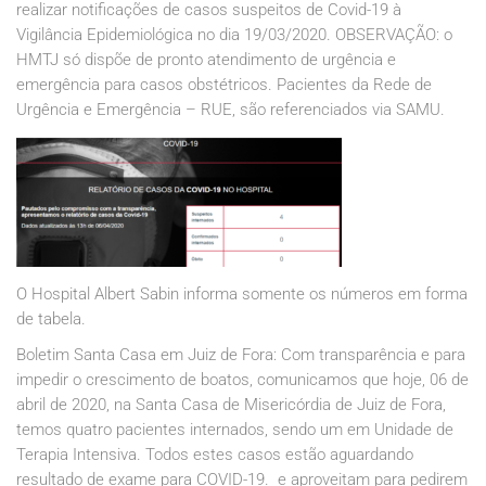
realizar notificações de casos suspeitos de Covid-19 à
Vigilância Epidemiológica no dia 19/03/2020. OBSERVAÇÃO: o
HMTJ só dispõe de pronto atendimento de urgência e
emergência para casos obstétricos. Pacientes da Rede de
Urgência e Emergência – RUE, são referenciados via SAMU.
O Hospital Albert Sabin informa somente os números em forma
de tabela.
Boletim Santa Casa em Juiz de Fora: Com transparência e para
impedir o crescimento de boatos, comunicamos que hoje, 06 de
abril de 2020, na Santa Casa de Misericórdia de Juiz de Fora,
temos quatro pacientes internados, sendo um em Unidade de
Terapia Intensiva. Todos estes casos estão aguardando
resultado de exame para COVID-19. e aproveitam para pedirem