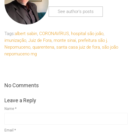
See author's posts
Tags:
albert sabin
,
CORONAVÍRUS
,
hospital são joão
,
imunização
,
Juiz de Fora
,
monte sinai
,
prefeitura são j.
Nepomuceno
,
quarentena
,
santa casa juiz de fora
,
são joão
nepomuceno mg
No Comments
Leave a Reply
Name
*
Email
*