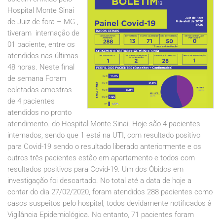
Hospital Monte Sinai
de Juiz de fora – MG ,
tiveram internação de
01 paciente, entre os
atendidos nas últimas
48 horas. Neste final
de semana Foram
coletadas amostras
de 4 pacientes
atendidos no pronto
atendimento. do Hospital Monte Sinai. Hoje são 4 pacientes
internados, sendo que 1 está na UTI, com resultado positivo
para Covid-19 sendo o resultado liberado anteriormente e os
outros três pacientes estão em apartamento e todos com
resultados positivos para Covid-19. Um dos Óbidos em
investigação foi descartado. No total até a data de hoje a
contar do dia 27/02/2020, foram atendidos 288 pacientes como
casos suspeitos pelo hospital, todos devidamente notificados à
Vigilância Epidemiológica. No entanto, 71 pacientes foram