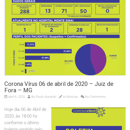
Corona Vírus 06 de abril de 2020 – Juiz de
Fora – MG
abril 6, 2020
By
Paulo Avezedo
In
Noticias
No Comments
Hoje dia 06 de Abril de
2020, às 18:00 hs
conforme o último
boletim emitido pelo