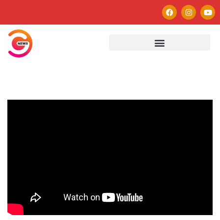
Autor
Paulo Avezedo
Editor
See author's posts