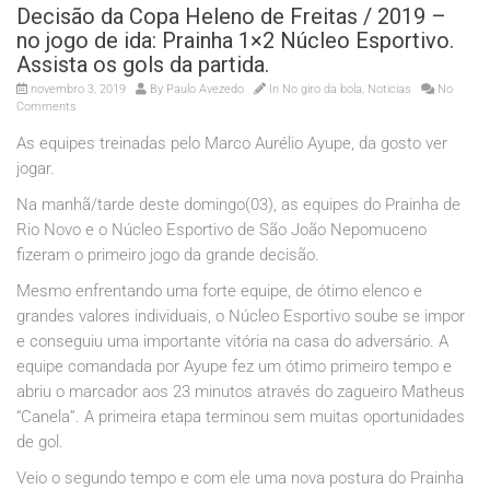
Decisão da Copa Heleno de Freitas / 2019 –
no jogo de ida: Prainha 1×2 Núcleo Esportivo.
Assista os gols da partida.
novembro 3, 2019
By
Paulo Avezedo
In
No giro da bola
,
Noticias
No
Comments
As equipes treinadas pelo Marco Aurélio Ayupe, da gosto ver
jogar.
Na manhã/tarde deste domingo(03), as equipes do Prainha de
Rio Novo e o Núcleo Esportivo de São João Nepomuceno
fizeram o primeiro jogo da grande decisão.
Mesmo enfrentando uma forte equipe, de ótimo elenco e
grandes valores individuais, o Núcleo Esportivo soube se impor
e conseguiu uma importante vitória na casa do adversário. A
equipe comandada por Ayupe fez um ótimo primeiro tempo e
abriu o marcador aos 23 minutos através do zagueiro Matheus
“Canela”. A primeira etapa terminou sem muitas oportunidades
de gol.
Veio o segundo tempo e com ele uma nova postura do Prainha