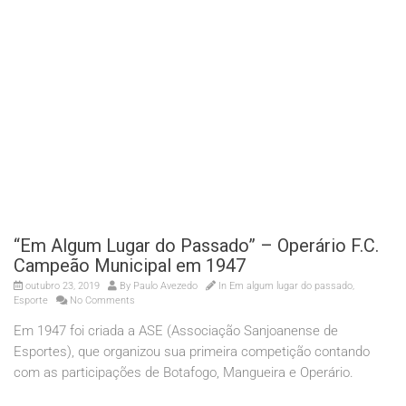
“Em Algum Lugar do Passado” – Operário F.C.
Campeão Municipal em 1947
outubro 23, 2019
By
Paulo Avezedo
In
Em algum lugar do passado
,
Esporte
No Comments
Em 1947 foi criada a ASE (Associação Sanjoanense de
Esportes), que organizou sua primeira competição contando
com as participações de Botafogo, Mangueira e Operário.