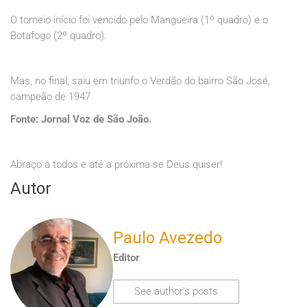
O torneio início foi vencido pelo Mangueira (1º quadro) e o
Botafogo (2º quadro).
Mas, no final, saiu em triunfo o Verdão do bairro São José,
campeão de 1947
Fonte: Jornal Voz de São João.
Abraço a todos e até a próxima se Deus quiser!
Autor
Paulo Avezedo
Editor
See author's posts