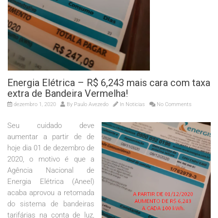
Energia Elétrica – R$ 6,243 mais cara com taxa
extra de Bandeira Vermelha!
dezembro 1, 2020
By
Paulo Avezedo
In
Noticias
No Comments
Seu cuidado deve
aumentar a partir de de
hoje dia 01 de dezembro de
2020, o motivo é que a
Agência Nacional de
Energia Elétrica (Aneel)
acaba aprovou a retomada
do sistema de bandeiras
tarifárias na conta de luz,