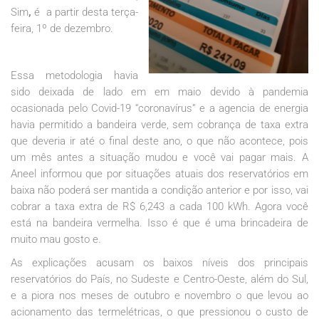
Sim
,
é a partir desta terça-
feira, 1º de dezembro.
Essa metodologia havia
sido deixada de lado em em maio devido à pandemia
ocasionada pelo Covid-19 “coronavírus” e a agencia de energia
havia permitido a bandeira verde, sem cobrança de taxa extra
que deveria ir até o final deste ano, o que não acontece, pois
um mês antes a situação mudou e você vai pagar mais. A
Aneel informou que por situações atuais dos reservatórios em
baixa não poderá ser mantida a condição anterior e por isso, vai
cobrar a taxa extra de R$ 6,243 a cada 100 kWh. Agora você
está na bandeira vermelha. Isso é que é uma brincadeira de
muito mau gosto e.
As explicações acusam os baixos níveis dos principais
reservatórios do País, no Sudeste e Centro-Oeste, além do Sul,
e a piora nos meses de outubro e novembro o que levou ao
acionamento das termelétricas, o que pressionou o custo de