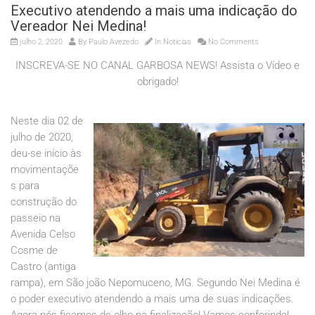
Executivo atendendo a mais uma indicação do
Vereador Nei Medina!
julho 2, 2020
By
Paulo Avezedo
In
Noticias
No Comments
INSCREVA-SE NO CANAL GARBOSA NEWS! Assista o Vídeo e
obrigado!
Neste dia 02 de
julho de 2020,
deu-se início às
movimentaçõe
s para
construção do
passeio na
Avenida Celso
Cosme de
Castro (antiga
rampa), em São joão Nepomuceno, MG. Segundo Nei Medina é
o poder executivo atendendo a mais uma de suas indicações.