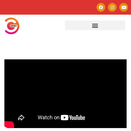
Autor
Paulo Avezedo
Editor
See author's posts