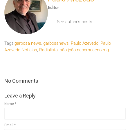
Editor
See author's posts
Tags:
garbosa news
,
garbosanews
,
Paulo Azevedo
,
Paulo
Azevedo Notícias
,
Radialista
,
são joão nepomuceno mg
No Comments
Leave a Reply
Name
*
Email
*