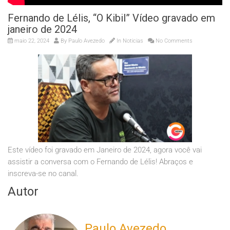
Fernando de Lélis, “O Kibil” Vídeo gravado em
janeiro de 2024
maio 22, 2024
By
Paulo Avezedo
In
Noticias
No Comments
Este vídeo foi gravado em Janeiro de 2024, agora você vai
assistir a conversa com o Fernando de Lélis! Abraços e
inscreva-se no canal.
Autor
Paulo Avezedo