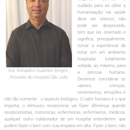
cuidado para se obter a
humanização na saúde
deve ser intenso, não
pode ser desprezado,
tem que ser orientado e
significa, principalmente,
tornar a experiência de
estar em um ambiente
hospitalar, totalmente
voltada, ao máximo, para
Sra. Ronaldino Guarnieri Borges ,
a pessoa humana.
Provedor do Hospital São João
Devemos considerar os
valores, crenças,
sentimentos, emoções e
não tão somente o aspecto biológico. O calor humano é o que
importa, o afetuoso recepcionar vai fazer diferença quando
recepcionistas, motoristas, enfermeiras, enfermeiros, médicos,
qualquer outro colaborador de um hospital entenderem que
podem fazer o bem com sua empatia em alta. Fazer o bem, não