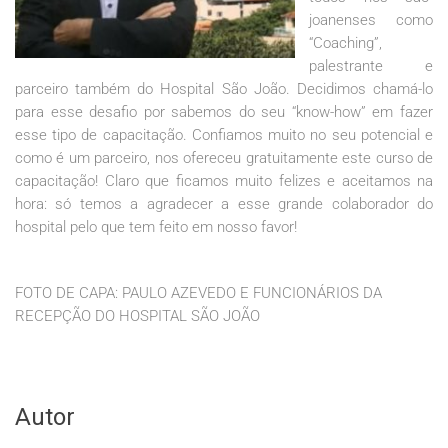
joanenses como
“Coaching”,
palestrante e
parceiro também do Hospital São João. Decidimos chamá-lo
para esse desafio por sabemos do seu “know-how” em fazer
esse tipo de capacitação. Confiamos muito no seu potencial e
como é um parceiro, nos ofereceu gratuitamente este curso de
capacitação! Claro que ficamos muito felizes e aceitamos na
hora: só temos a agradecer a esse grande colaborador do
hospital pelo que tem feito em nosso favor!
FOTO DE CAPA: PAULO AZEVEDO E FUNCIONÁRIOS DA
RECEPÇÃO DO HOSPITAL SÃO JOÃO
Autor