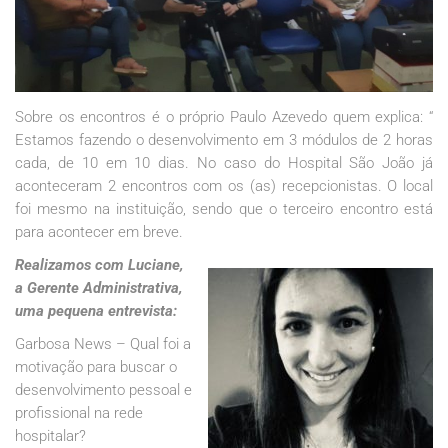
Sobre os encontros é o próprio Paulo Azevedo quem explica: “
Estamos fazendo o desenvolvimento em 3 módulos de 2 horas
cada, de 10 em 10 dias. No caso do Hospital São João já
aconteceram 2 encontros com os (as) recepcionistas. O local
foi mesmo na instituição, sendo que o terceiro encontro está
para acontecer em breve.
Realizamos com Luciane,
a Gerente Administrativa,
uma pequena entrevista:
Garbosa News – Qual foi a
motivação para buscar o
desenvolvimento pessoal e
profissional na rede
hospitalar?