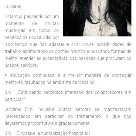
Luciane:
Estamos passando por um
momento de muitas
mudanças em todos os
cenários da nossa vida, por
isso temos que nos adaptar e criar novas possibilidades de
trabalho, aprimorando os conhecimentos e buscando formas de
melhor atender as expectativas das pessoas que procuram os
nossos serviços.
A educação continuada é a melhor maneira de conseguir
melhores resultados no ambiente de trabalho!
GN – Está sendo percebido interesse dos colaboradores em
participar?
Luciane: Sim! Inclusive outros setores se manifestaram
interessados em participar do treinamento, o que nós
deveremos propor futura e gradativamente!
GN – É possível a humanização hospitalar?