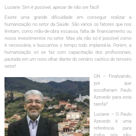
Luciane: Sim é possível, apesar de não ser fácil!
Existe uma grande dificuldade em conseguir realizar a
humanização no setor da Saúde. São vários os fatores que nos
limitam, como mão-de-obra escassa, falta de financiamento ou
novos investimentos no setor. Mas ela não só é possível como
é necessária, e buscamos o tempo todo implantá-la. Porém, a
humanização só se faz com capacitação dos profissionais,
pautada em um novo olhar diante do cenário caótico do terceiro
setor!
GN – Finalizando,
por que
escolheram Paulo
Azevedo para esta
tarefa?
Luciane – O Paulo
Azevedo é uma
referência para
todos nós são-