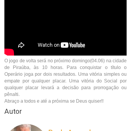
O jogo de volta será no próximo domingo(04.06) na cidade
de Piraúba, às 10 horas. Para conquistar o título o
Operário joga por dois resultados. Uma vitória simples ou
empate por qualquer placar. Uma vitória do Social por
qualquer placar levará a decisão para prorrogação ou
pênalti.
Abraço a todos e até a próxima se Deus quiser!!
Autor