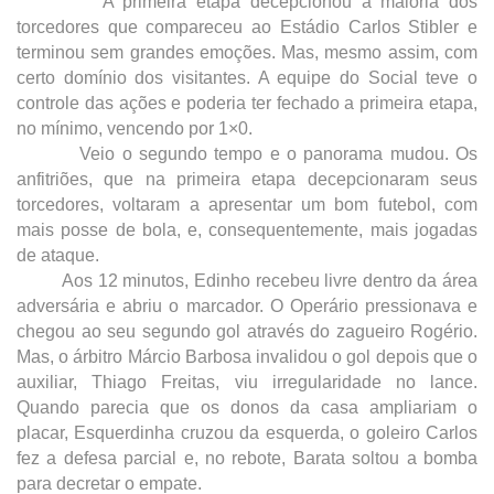
A primeira etapa decepcionou a maioria dos
torcedores que compareceu ao Estádio Carlos Stibler e
terminou sem grandes emoções. Mas, mesmo assim, com
certo domínio dos visitantes. A equipe do Social teve o
controle das ações e poderia ter fechado a primeira etapa,
no mínimo, vencendo por 1×0.
Veio o segundo tempo e o panorama mudou. Os
anfitriões, que na primeira etapa decepcionaram seus
torcedores, voltaram a apresentar um bom futebol, com
mais posse de bola, e, consequentemente, mais jogadas
de ataque.
Aos 12 minutos, Edinho recebeu livre dentro da área
adversária e abriu o marcador. O Operário pressionava e
chegou ao seu segundo gol através do zagueiro Rogério.
Mas, o árbitro Márcio Barbosa invalidou o gol depois que o
auxiliar, Thiago Freitas, viu irregularidade no lance.
Quando parecia que os donos da casa ampliariam o
placar, Esquerdinha cruzou da esquerda, o goleiro Carlos
fez a defesa parcial e, no rebote, Barata soltou a bomba
para decretar o empate.