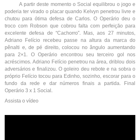
A partir deste momento o Social equilibrou o jogo e
poderia ter virado o placar quando Kelvyn penetrou livre e
chutou para ótima defesa de Carlos. O Operário deu o
troco com Robson que cobrou falta com perfeição para
excelente defesa de “Cachorro”. Mas, aos 27 minutos,
Adriano Felício recebeu passe na altura da marca do
pênalti e, de pé direito, colocou no ângulo aumentando
para 2×1. O Operário encontrou seu terceiro gol nos
acréscimos. Adriano Felício penetrou na área, driblou dois
adversários e finalizou. O goleiro deu rebote e na sobra o
próprio Felício tocou para Edinho, sozinho, escorar para o
fundo da rede e dar números finais a partida. Final
Operário 3 x 1 Social.
Assista o vídeo