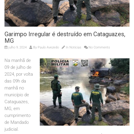
Garimpo Irregular é destruído em Cataguazes,
MG
julho 9, 2024
By
Paulo Avezedo
In
Noticias
No Comments
Na manhã de
09 de julho de
2024, por volta
das 09h da
manhã no
município de
Cataguazes,
MG, em
cumprimento
de Mandado
judicial.