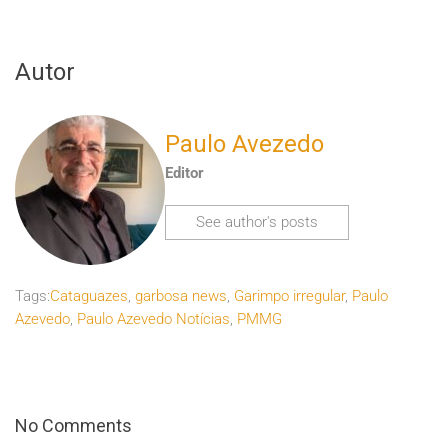
Autor
Paulo Avezedo
Editor
See author's posts
Tags:
Cataguazes
,
garbosa news
,
Garimpo irregular
,
Paulo
Azevedo
,
Paulo Azevedo Notícias
,
PMMG
No Comments