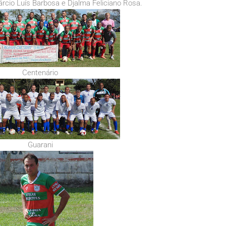
rcio Luís Barbosa e Djalma Feliciano Rosa.
Centenário
Guarani