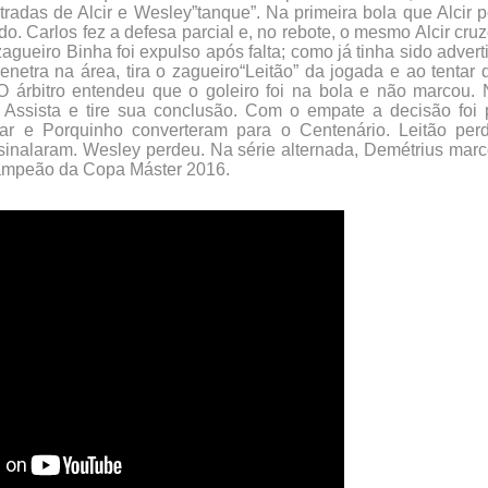
radas de Alcir e Wesley”tanque”. Na primeira bola que Alcir 
o. Carlos fez a defesa parcial e, no rebote, o mesmo Alcir cru
agueiro Binha foi expulso após falta; como já tinha sido adver
tra na área, tira o zagueiro“Leitão” da jogada e ao tentar d
 O árbitro entendeu que o goleiro foi na bola e não marcou
 Assista e tire sua conclusão. Com o empate a decisão foi 
mar e Porquinho converteram para o Centenário. Leitão per
assinalaram. Wesley perdeu. Na série alternada, Demétrius mar
 campeão da Copa Máster 2016.