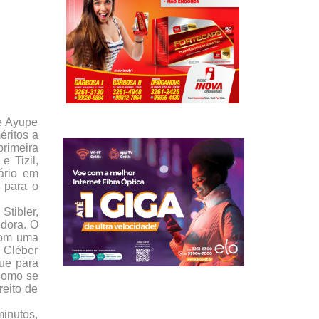
e Ayupe
éritos a
primeira
 Tizil,
ário em
 para o
Stibler,
edora. O
 com uma
e Cléber
que para
 Como se
reito de
minutos,