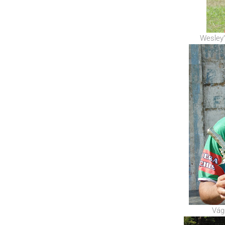
Wesley”
Vágn