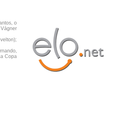
antos, o
; Vágner
velton);
rnando,
 da Copa