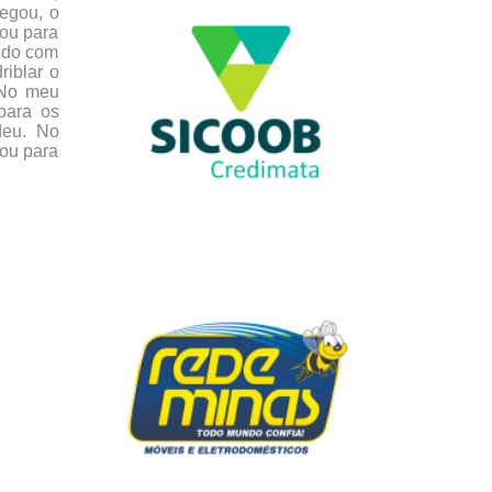
pegou, o
zou para
tido com
riblar o
. No meu
para os
deu. No
cou para