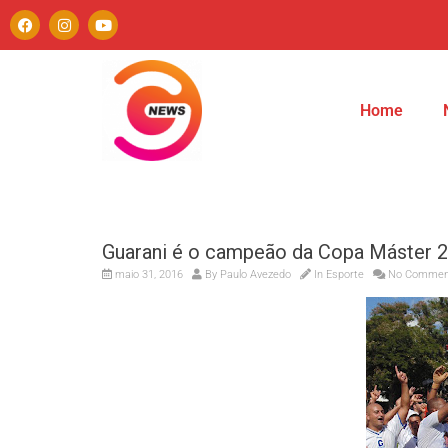
Home
Guarani é o campeão da Copa Máster 2
maio 31, 2016
By
Paulo Avezedo
In
Esporte
No Commen