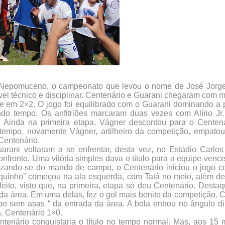
o Nepomuceno, o campeonato que levou o nome de José Jorg
vel técnico e disciplinar. Centenário e Guarani chegaram com m
te em 2×2. O jogo foi equilibrado com o Guarani dominando a 
o tempo. Os anfitriões marcaram duas vezes com Alírio Jr. e
o. Ainda na primeira etapa, Vágner descontou para o Centen
empo, novamente Vágner, artilheiro da competição, empatou
 Centenário.
rani voltaram a se enfrentar, desta vez, no Estádio Carlos 
onfronto. Uma vitória simples dava o título para a equipe venc
tilizando-se do mando de campo, o Centenário iniciou o jogo
rquinho” começou na ala esquerda, com Tatá no meio, além d
ito, visto que, na primeira, etapa só deu Centenário. Desta
ra da área. Em uma delas, fez o gol mais bonito da competição.
mbo sem asas “ da entrada da área. A bola entrou no ângulo di
. Centenário 1×0.
tenário conquistaria o título no tempo normal. Mas, aos 15 