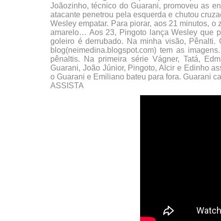
Joãozinho, técnico do Guarani, promoveu as ent
atacante penetrou pela esquerda e chutou cruzad
Wesley empatar. Para piorar, aos 21 minutos, o z
amarelo… Aos 23, Pingoto lança Wesley que pene
goleiro é derrubado. Na minha visão, Pênalti.
blog(neimedina.blogspot.com) tem as imagens.
pênaltis. Na primeira série Vágner, Tatá, Ed
Guarani, João Júnior, Pingoto, Alcir e Edinho 
o Guarani e Emiliano bateu para fora. Guarani
ASSISTA