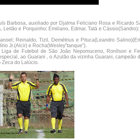
ís Barbosa, auxiliado por Djalma Feliciano Rosa e Ricardo S
a, Leitão e Porquinho; Emiliano, Edmar, Tatá e Cássio(Sandro)
oel; Reinaldo, Tizil, Demétrius e Pituca(Leandro Salino)(Eri
lírio Jr.(Alcir) e Rocha(Wesley”tanque”).
Liga de Futebol de São João Nepomuceno, Ronílson e Fe
especial, ao Guarani , o Azulão da vizinha Guarani, campeão
 Zeca do Lalúcio.