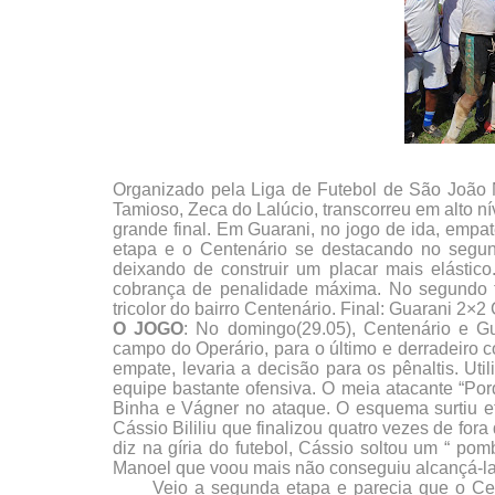
Organizado pela Liga de Futebol de São Joã
Tamioso, Zeca do Lalúcio, transcorreu em alto ní
grande final. Em Guarani, no jogo de ida, empa
etapa e o Centenário se destacando no segund
deixando de construir um placar mais elástic
cobrança de penalidade máxima. No segundo t
tricolor do bairro Centenário. Final: Guarani 2×2
O JOGO
: No domingo(29.05), Centenário e Gua
campo do Operário, para o último e derradeiro c
empate, levaria a decisão para os pênaltis. U
equipe bastante ofensiva. O meia atacante “Po
Binha e Vágner no ataque. O esquema surtiu efe
Cássio Bililiu que finalizou quatro vezes de fo
diz na gíria do futebol, Cássio soltou um “ po
Manoel que voou mais não conseguiu alcançá-la
Veio a segunda etapa e parecia que o Cen