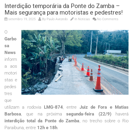
Interdição temporária da Ponte do Zamba –
Mais segurança para motoristas e pedestres!
setembro 19, 2025
By
Paulo Avezedo
In
Noticias
No Comments
O
Garbo
sa
News
inform
a aos
motori
stas e
pedes
tres
que
utilizam a rodovia
LMG-874
, entre
Juiz de Fora e Matias
Barbosa
, que na próxima
segunda-feira (22/9)
haverá
interdição total da Ponte do Zamba
, no trecho sobre o Rio
Paraibuna, entre
12h e 18h
.