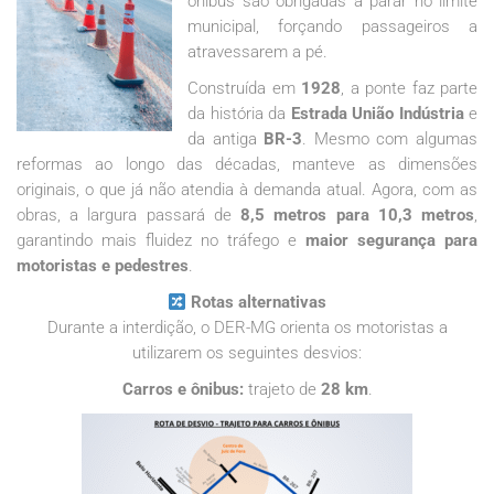
ônibus são obrigadas a parar no limite
municipal, forçando passageiros a
atravessarem a pé.
Construída em
1928
, a ponte faz parte
da história da
Estrada União Indústria
e
da antiga
BR-3
. Mesmo com algumas
reformas ao longo das décadas, manteve as dimensões
originais, o que já não atendia à demanda atual. Agora, com as
obras, a largura passará de
8,5 metros para 10,3 metros
,
garantindo mais fluidez no tráfego e
maior segurança para
motoristas e pedestres
.
Rotas alternativas
Durante a interdição, o DER-MG orienta os motoristas a
utilizarem os seguintes desvios:
Carros e ônibus:
trajeto de
28 km
.