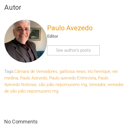
Autor
Paulo Avezedo
Editor
See author's posts
Tags:
Câmara de Vereadores
,
garbosa news
,
irio henrique
,
nei
medina
,
Paulo Azevedo
,
Paulo azevedo Entrevista
,
Paulo
Azevedo Notícias
,
são joão nepomuceno mg
,
Vereador
,
vereador
de são joão nepomuceno mg
No Comments