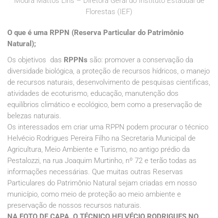
Moura Mattos Lins – Diretora Geral do Instituto Estadual de
Florestas (IEF)
O que é uma RPPN (Reserva Particular do Patrimônio
Natural);
Os objetivos das
RPPNs
são: promover a conservação da
diversidade biológica, a proteção de recursos hídricos, o manejo
de recursos naturais, desenvolvimento de pesquisas cientificas,
atividades de ecoturismo, educação, manutenção dos
equilíbrios climático e ecológico, bem como a preservação de
belezas naturais.
Os interessados em criar uma RPPN podem procurar o técnico
Helvécio Rodrigues Pereira Filho na Secretaria Municipal de
Agricultura, Meio Ambiente e Turismo, no antigo prédio da
Pestalozzi, na rua Joaquim Murtinho, nº 72 e terão todas as
informações necessárias. Que muitas outras Reservas
Particulares do Patrimônio Natural sejam criadas em nosso
município, como meio de proteção ao meio ambiente e
preservação de nossos recursos naturais.
NA FOTO DE CAPA, O TÉCNICO HELVÉCIO RODRIGUES NO