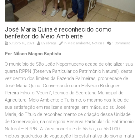
José Maria Quina é reconhecido como
benfeitor do Meio Ambiente
outubro 18, 2021
By
ebraga
In
Meio ambiente
,
Noticias
1 Comment
Por Nilson Magno Baptista
O município de São João Nepomuceno acaba de oficializar sua
quarta RPPN (Reserva Particular do Patrimônio Natural), desta
vez dentro dos limites da Fazenda Palmeiras, propriedade de
José Maria Quina. Conversando com Helvécio Rodrigues
Pereira Filho, o “Vecim”, técnico da Secretaria Municipal de
Agricultura, Meio Ambiente e Turismo, o mesmo nos falou de
sua satisfação em realizar a entrega, em mãos, ao sr. José
Maria, do Título de reconhecimento de criação dessa Unidade
de Conservação, na categoria Reserva Particular do Patrimônio
Natural – RPPN. A área coberta é de 55 ha , ou 550.000
metros quadrados de vegetação florestal nativa do bioma mata