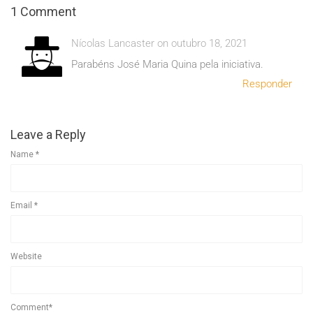
1 Comment
Nícolas Lancaster on outubro 18, 2021
Parabéns José Maria Quina pela iniciativa.
Responder
Leave a Reply
Name
*
Email
*
Website
Comment*