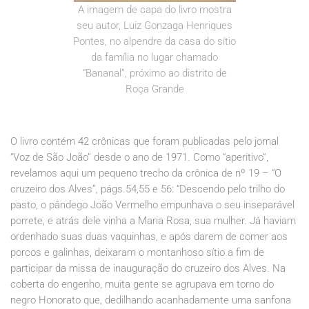
A imagem de capa do livro mostra
seu autor, Luiz Gonzaga Henriques
Pontes, no alpendre da casa do sítio
da família no lugar chamado
“Bananal”, próximo ao distrito de
Roça Grande
O livro contém 42 crônicas que foram publicadas pelo jornal
“Voz de São João” desde o ano de 1971. Como “aperitivo”,
revelamos aqui um pequeno trecho da crônica de nº 19 – “O
cruzeiro dos Alves”, págs.54,55 e 56: “Descendo pelo trilho do
pasto, o pândego João Vermelho empunhava o seu inseparável
porrete, e atrás dele vinha a Maria Rosa, sua mulher. Já haviam
ordenhado suas duas vaquinhas, e após darem de comer aos
porcos e galinhas, deixaram o montanhoso sítio a fim de
participar da missa de inauguração do cruzeiro dos Alves. Na
coberta do engenho, muita gente se agrupava em torno do
negro Honorato que, dedilhando acanhadamente uma sanfona