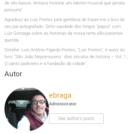
de oito baixos, tentava mostrar um talento musical que jamais
possuíra”.
Agradeço ao Luís Pontes pela gentileza de trazer-me o livro de
seu pai autografado. Sinto saudade dos longos “papos” com
Luiz Gonzaga sobre as histórias da nossa terra são-joanense
querida.
Detalhe: Luís Antônio Fajardo Pontes, “Luís Pontes”, é autor do
livro: “São João Nepomuceno : dois séculos de história – Vol. 1 ;
O santo padroeiro e a fundação da cidade”.
Autor
ebraga
Administrator
See author's posts