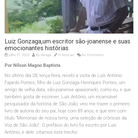
Luiz Gonzaga,um escritor são-joanense e suas
emocionantes histórias
julho 31, 2020
By
ebraga
In
Noticias
No Comments
Por Nilson Magno Baptista
No último dia 28, terça-feira, recebi a visita de Luís Antônio
Fajardo Pontes, filho de Luiz Gonzaga Henriques Pontes, um
amigo de velha data, são-joanense apaixonado, como eu, e que
também gosta de escrever. Luís Antônio, um incansável
pesquisador da história de São João, veio me trazer o primeiro
livro de autoria do seu pai, hoje com 89 anos, e que tem com
título “Memórias de nossa terra: uma seleção de crônicas da
Voz de São João”. O prefácio do livro foi escrito por Luís
Antônio, e dele citamos este trecho: