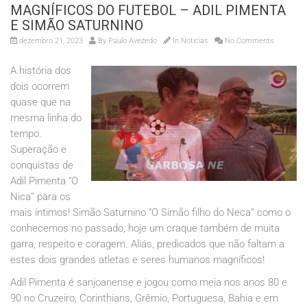
MAGNÍFICOS DO FUTEBOL – ADIL PIMENTA
E SIMÃO SATURNINO
dezembro 21, 2023
By
Paulo Avezedo
In
Noticias
No Comments
A história dos
dois ocorrem
quase que na
mesma linha do
tempo.
Superação e
conquistas de
Adil Pimenta “O
Nica” para os
mais íntimos! Simão Saturnino “O Simão filho do Neca” como o
conhecemos no passado, hoje um craque também de muita
garra, respeito e coragem. Aliás, predicados que não faltam a
estes dois grandes atletas e seres humanos magníficos!
Adil Pimenta é sanjoanense e jogou como meia nos anos 80 e
90 no Cruzeiro, Corinthians, Grêmio, Portuguesa, Bahia e em