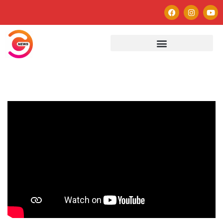
Autor
Paulo Avezedo
Editor
See author's posts