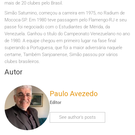
mais de 20 clubes pelo Brasil.
Simão Saturnino, começou a carreira em 1975, no Radium de
Mococa-SP. Em 1980 teve passagem pelo Flamengo-RJ e seu
passe foi negociado com o Estudiantes de Mérida, da
Venezuela. Ganhou o título do Campeonato Venezuelano no ano
de 1980. A equipe chegou em primeiro lugar na fase final
superando a Portuguesa, que foi a maior adversária naquele
certame, Também Sanjoanense, Simão passou por vários
clubes brasileiros.
Autor
Paulo Avezedo
Editor
See author's posts