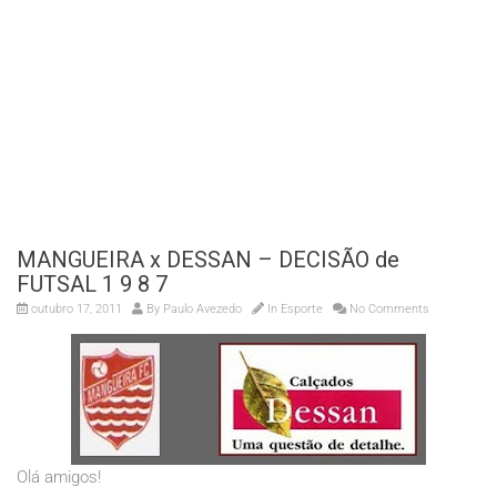
MANGUEIRA x DESSAN – DECISÃO de
FUTSAL 1 9 8 7
outubro 17, 2011
By
Paulo Avezedo
In
Esporte
No Comments
Olá amigos!