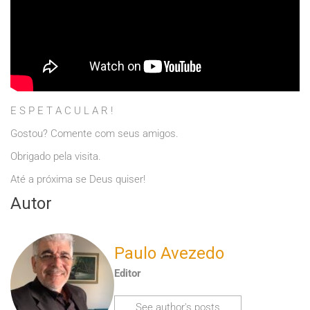
E S P E T A C U L A R !
Gostou? Comente com seus amigos.
Obrigado pela visita.
Até a próxima se Deus quiser!
Autor
Paulo Avezedo
Editor
See author's posts