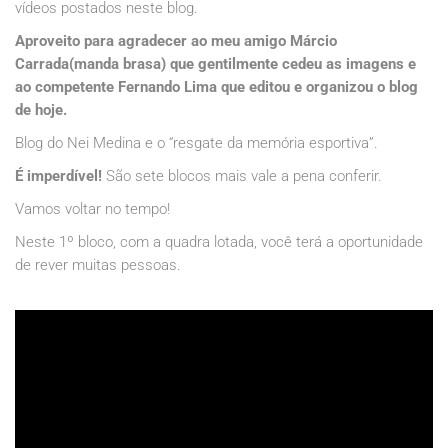
vídeos postados neste blog.
Aproveito para agradecer ao meu amigo Márcio
Carrada(manda brasa) que gentilmente cedeu as imagens e
ao competente Fernando Lima que editou e organizou o blog
de hoje.
Blog do Nei Medina e o “resgate da memória esportiva”.
É imperdível!
São sete blocos mais vale a pena conferir.
Vamos voltar no tempo!
Neste 1º bloco, com a quadra lotada, você terá a oportunidade
de rever muitas pessoas.