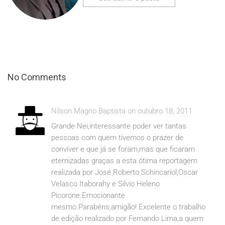
No Comments
Nilson Magno Baptista on outubro 18, 2011
Grande Nei,interessante poder ver tantas
pessoas com quem tivemos o prazer de
conviver e que já se foram,mas que ficaram
eternizadas graças a esta ótima reportagem
realizada por José Roberto Schincariol,Oscar
Velasco Itaborahy e Silvio Heleno
Picorone.Emocionante
mesmo.Parabéns,amigão! Excelente o trabalho
de edição realizado por Fernando Lima,a quem