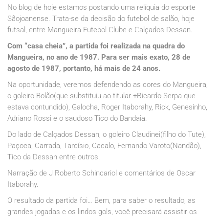
No blog de hoje estamos postando uma relíquia do esporte
Sãojoanense. Trata-se da decisão do futebol de salão, hoje
futsal, entre Mangueira Futebol Clube e Calçados Dessan.
Com “casa cheia”, a partida foi realizada na quadra do
Mangueira, no ano de 1987. Para ser mais exato, 28 de
agosto de 1987, portanto, há mais de 24 anos.
Na oportunidade, veremos defendendo as cores do Mangueira,
o goleiro Bolão(que substituiu ao titular +Ricardo Serpa que
estava contundido), Galocha, Roger Itaborahy, Rick, Genesinho,
Adriano Rossi e o saudoso Tico do Bandaia.
Do lado de Calçados Dessan, o goleiro Claudinei(filho do Tute),
Paçoca, Carrada, Tarcísio, Cacalo, Fernando Varoto(Nandão),
Tico da Dessan entre outros.
Narração de J Roberto Schincariol e comentários de Oscar
Itaborahy.
O resultado da partida foi… Bem, para saber o resultado, as
grandes jogadas e os lindos gols, você precisará assistir os