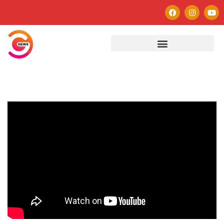
Autor
Paulo Avezedo
Editor
See author's posts